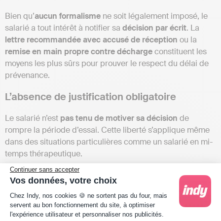
Bien qu’
aucun formalisme
ne soit légalement imposé, le
salarié a tout intérêt à notifier sa
décision par écrit
. La
lettre recommandée avec accusé de réception
ou la
remise en main propre contre décharge
constituent les
moyens les plus sûrs pour prouver le respect du délai de
prévenance.
L’absence de justification obligatoire
Le salarié n’est
pas tenu de motiver sa décision
de
rompre la période d’essai. Cette liberté s’applique même
dans des situations particulières comme un salarié en mi-
temps thérapeutique.
Continuer sans accepter
Les impacts sur les droits sociaux
Vos données, votre choix
Plateforme de Gestion du Consentement : Person
La rupture de la période d’essai à l’initiative du salarié
Chez Indy, nos cookies 🍪 ne sortent pas du four, mais
servent au bon fonctionnement du site, à optimiser
s’apparente à une démission
concernant les droits au
l'expérience utilisateur et personnaliser nos publicités.
chômage. En principe, elle ne permet pas de bénéficier