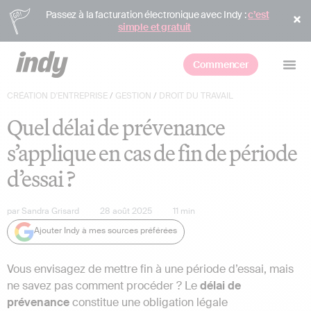
Passez à la facturation électronique avec Indy :
c’est
simple et gratuit
Commencer
CRÉATION D'ENTREPRISE
/
GESTION
/
DROIT DU TRAVAIL
Quel délai de prévenance
s’applique en cas de fin de période
d’essai ?
par
Sandra Grisard
28 août 2025
11
min
Ajouter Indy à mes sources préférées
Vous envisagez de mettre fin à une période d’essai, mais
ne savez pas comment procéder ? Le
délai de
prévenance
constitue une obligation légale