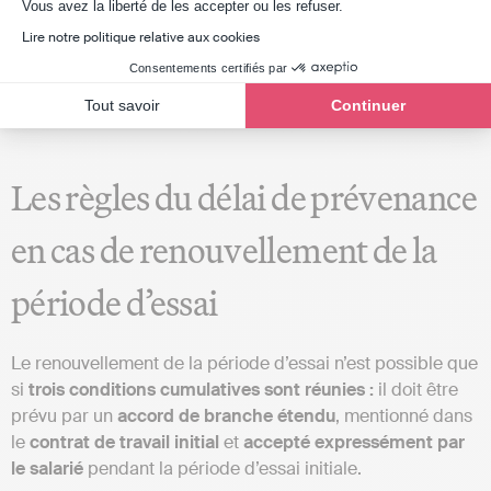
Axeptio consent
Vous avez la liberté de les accepter ou les refuser.
de l’allocation chômage,
sauf situations exceptionnelles
Lire notre politique relative aux cookies
comme une rupture justifiée par un autre emploi déjà
Consentements certifiés par
trouvé ou pour des raisons légitimes (harcèlement, non-
paiement du salaire).
Tout savoir
Continuer
Les règles du délai de prévenance
en cas de renouvellement de la
période d’essai
Le renouvellement de la période d’essai n’est possible que
si
trois conditions cumulatives sont réunies :
il doit être
prévu par un
accord de branche étendu
, mentionné dans
le
contrat de travail initial
et
accepté expressément par
le salarié
pendant la période d’essai initiale.