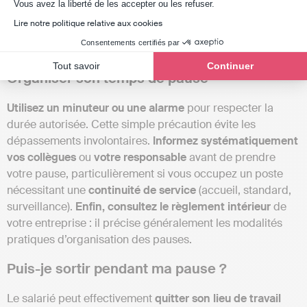
Axeptio consent
Vous avez la liberté de les accepter ou les refuser.
Conseils pratiques pour ne pas
Lire notre politique relative aux cookies
dépasser le temps autorisé
Consentements certifiés par
Tout savoir
Continuer
Organiser son temps de pause
Utilisez un minuteur ou une alarme
pour respecter la
durée autorisée. Cette simple précaution évite les
dépassements involontaires.
Informez systématiquement
vos collègues
ou
votre responsable
avant de prendre
votre pause, particulièrement si vous occupez un poste
nécessitant une
continuité de service
(accueil, standard,
surveillance).
Enfin, consultez le règlement intérieur
de
votre entreprise : il précise généralement les modalités
pratiques d’organisation des pauses.
Puis-je sortir pendant ma pause ?
Le salarié peut effectivement
quitter son lieu de travail