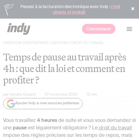
Passez à la facturation électronique avec Indy :
c’est
simple et gratuit
Commencer
CRÉATION D'ENTREPRISE
/
GESTION
/
DROIT DU TRAVAIL
Temps de pause au travail après
4h : que dit la loi et comment en
profiter ?
par
Sandra Grisard
07 novembre 2025
12
min
Ajouter Indy à mes sources préférées
Vous travaillez
4 heures
de suite et vous vous demandez si
une
pause
est légalement obligatoire ? Le
droit du travail
impose des règles précises sur les temps de repos, mais