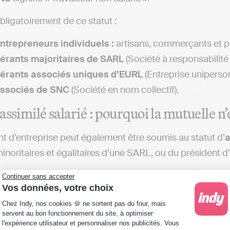
bligatoirement de ce statut :
ntrepreneurs individuels :
artisans, commerçants et pr
érants majoritaires de SARL
(Société à responsabilité l
gérants associés uniques d’EURL
(Entreprise unipersonn
associés de SNC
(Société en nom collectif).
assimilé salarié : pourquoi la mutuelle n’
nt d’entreprise peut également être soumis au statut d’
a
inoritaires et égalitaires d’une SARL, ou du président 
ire social assimilé salarié peut, sous conditions, bénéfi
Continuer sans accepter
Vos données, votre choix
imum) par son employeur
(article L911-7 du Code de la
Plateforme de Gestion du Consentement : Personna
Chez Indy, nos cookies 🍪 ne sortent pas du four, mais
nt appelée mutuelle d’entreprise, ou complémentaire
servent au bon fonctionnement du site, à optimiser
l'expérience utilisateur et personnaliser nos publicités. Vous
, en quelque sorte, le statut opposé à celui de salarié. P