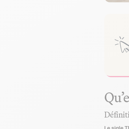
Qu’e
Définiti
Le sigle 