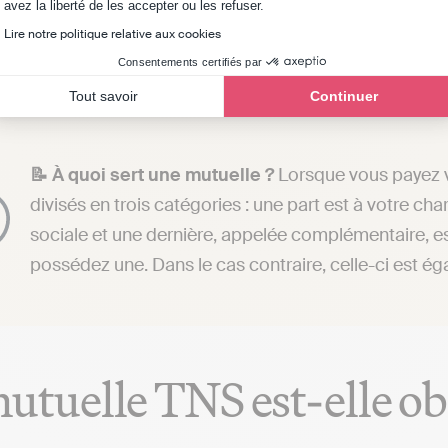
Axeptio consent
avez la liberté de les accepter ou les refuser.
 son entreprise, il n’a donc pas d’employeur à proprement
Lire notre politique relative aux cookies
tif de la couverture collective précédemment mentionn
Consentements certifiés par
Tout savoir
Continuer
📝 À quoi sert une mutuelle ?
Lorsque vous payez v
divisés en trois catégories : une part est à votre ch
sociale et une dernière, appelée complémentaire, e
possédez une. Dans le cas contraire, celle-ci est é
utuelle TNS est-elle obl