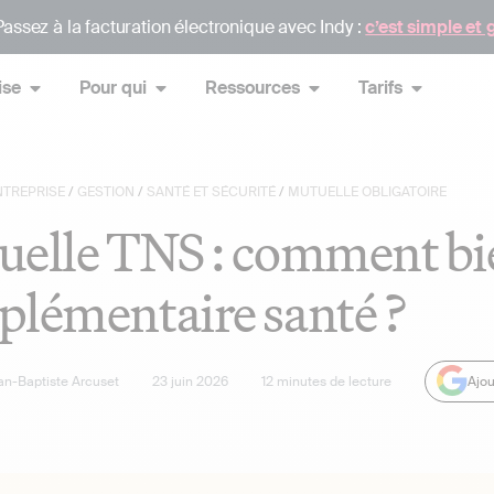
assez à la facturation électronique avec Indy :
c’est simple et 
ise
Pour qui
Ressources
Tarifs
NTREPRISE
/
GESTION
/
SANTÉ ET SÉCURITÉ
/
MUTUELLE OBLIGATOIRE
elle TNS : comment bie
lémentaire santé ?
an-Baptiste Arcuset
23 juin 2026
12
minutes de lecture
Ajou