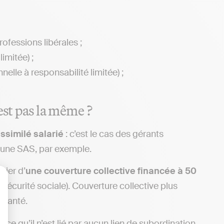
ofessions libérales ;
imitée) ;
elle à responsabilité limitée) ;
est pas la même ?
ssimilé salarié
: c’est le cas des gérants
d’une SAS, par exemple.
cier d’
une couverture collective financée à 50
 sécurité sociale). Couverture collective plus
lisez vos Options
 santé.
arce qu’il n’est lié par aucun lien de subordination