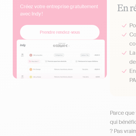
En r
Créez votre entreprise gratuitement
avec Indy !
Po
Prendre rendez-vous
Co
co
L
de
En
PA
Parce que 
qui bénéfi
? Pas vrai