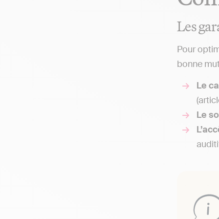
Les gara
Pour optimi
bonne mutu
Le ca
(artic
Le so
L’acc
audit