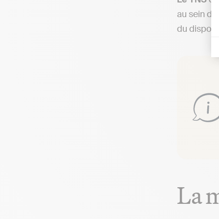
au sein de
du disposi
La m