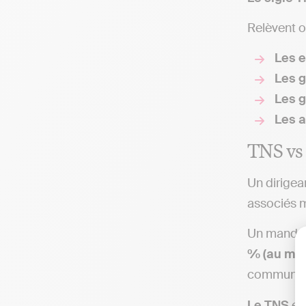
Relèvent o
Les e
Les g
Les 
Les 
TNS vs 
Un dirigea
associés m
Un mandata
% (au min
communéme
Le TNS
est