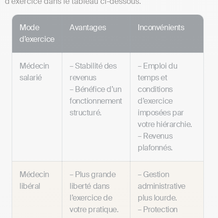
d’exercice dans le tableau ci-dessous.
Mode
Avantages
Inconvénients
d’exercice
Médecin
– Stabilité des
– Emploi du
salarié
revenus
temps et
– Bénéfice d’un
conditions
fonctionnement
d’exercice
structuré.
imposées par
votre hiérarchie.
– Revenus
plafonnés.
Médecin
– Plus grande
– Gestion
libéral
liberté dans
administrative
l’exercice de
plus lourde.
votre pratique.
– Protection