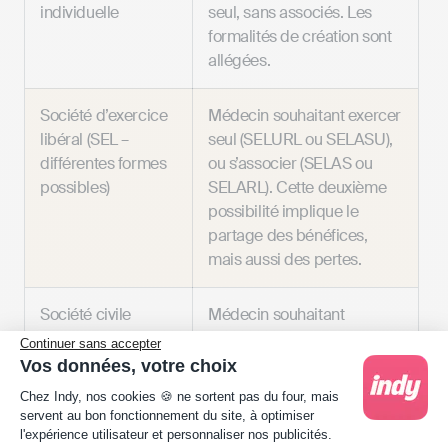
individuelle
seul, sans associés. Les
formalités de création sont
allégées.
Société d’exercice
Médecin souhaitant exercer
libéral (SEL –
seul (SELURL ou SELASU),
différentes formes
ou s’associer (SELAS ou
possibles)
SELARL). Cette deuxième
possibilité implique le
partage des bénéfices,
mais aussi des pertes.
Société civile
Médecin souhaitant
professionnelle
s’associer. Attention : la
Continuer sans accepter
(SCP)
responsabilité n’est pas
Vos données, votre choix
limitée aux apports.
Plateforme de Gestion du Consentement : Person
Chez Indy, nos cookies 🍪 ne sortent pas du four, mais
servent au bon fonctionnement du site, à optimiser
l'expérience utilisateur et personnaliser nos publicités.
Société civile de
Médecin souhaitant