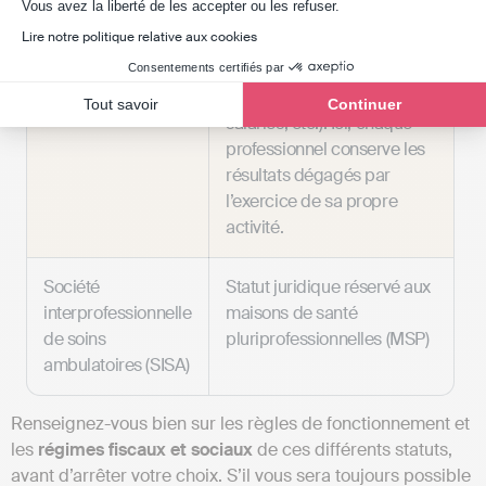
Axeptio consent
Vous avez la liberté de les accepter ou les refuser.
moyens (SCM)
s’associer pour mettre en
Lire notre politique relative aux cookies
commun des ressources
(locaux, matériels et
Consentements certifiés par
équipements médicaux,
Tout savoir
Continuer
salariés, etc.). Ici, chaque
professionnel conserve les
résultats dégagés par
l’exercice de sa propre
activité.
Société
Statut juridique réservé aux
interprofessionnelle
maisons de santé
de soins
pluriprofessionnelles (MSP)
ambulatoires (SISA)
Renseignez-vous bien sur les règles de fonctionnement et
les
régimes fiscaux et sociaux
de ces différents statuts,
avant d’arrêter votre choix. S’il vous sera toujours possible