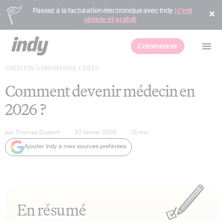
Passez à la facturation électronique avec Indy :
c’est
simple et gratuit
Commencer
CRÉATION D'ENTREPRISE
/
IDÉES
Comment devenir médecin en
2026 ?
par
Thomas Dupont
20 février 2026
13
min
Ajouter Indy à mes sources préférées
En résumé