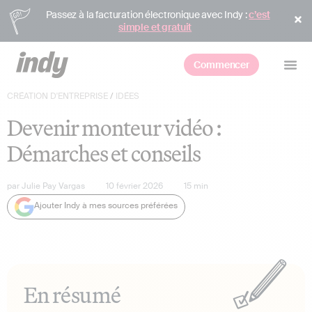
Passez à la facturation électronique avec Indy :
c’est
simple et gratuit
Commencer
CRÉATION D'ENTREPRISE
/
IDÉES
Devenir monteur vidéo :
Démarches et conseils
par
Julie Pay Vargas
10 février 2026
15
min
Ajouter Indy à mes sources préférées
En résumé