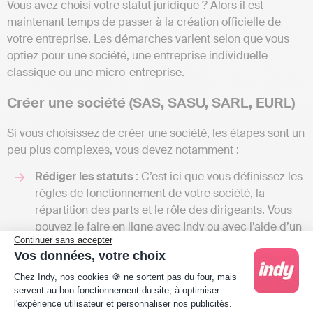
Vous avez choisi votre statut juridique ? Alors il est
maintenant temps de passer à la création officielle de
votre entreprise. Les démarches varient selon que vous
optiez pour une société, une entreprise individuelle
classique ou une micro-entreprise.
Créer une société (SAS, SASU, SARL, EURL)
Si vous choisissez de créer une société, les étapes sont un
peu plus complexes, vous devez notamment :
Rédiger les statuts
: C’est ici que vous définissez les
règles de fonctionnement de votre société, la
répartition des parts et le rôle des dirigeants. Vous
pouvez le faire en ligne avec Indy ou avec l’aide d’un
Continuer sans accepter
expert ;
Vos données, votre choix
Déposer le capital social
: L’argent que vous
Plateforme de Gestion du Consentement : Person
apportez à la société doit être déposé sur un
compte
Chez Indy, nos cookies 🍪 ne sortent pas du four, mais
servent au bon fonctionnement du site, à optimiser
bancaire professionnel
;
l'expérience utilisateur et personnaliser nos publicités.
Publier un avis de constitution
: L’annonce doit être