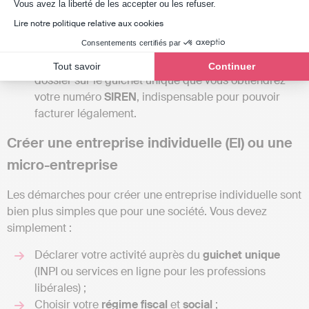
Axeptio consent
Vous avez la liberté de les accepter ou les refuser.
déposée dans un
Journal d’annonces légales (JAL)
Lire notre politique relative aux cookies
et permet d’informer officiellement de la création de
Consentements certifiés par
votre société ;
Immatriculer votre société
: C’est en déposant votre
Tout savoir
Continuer
dossier sur le guichet unique que vous obtiendrez
votre numéro
SIREN
, indispensable pour pouvoir
facturer légalement.
Créer une entreprise individuelle (EI) ou une
micro-entreprise
Les démarches pour créer une entreprise individuelle sont
bien plus simples que pour une société. Vous devez
simplement :
Déclarer votre activité auprès du
guichet unique
(INPI ou services en ligne pour les professions
libérales) ;
Choisir votre
régime fiscal
et
social
;