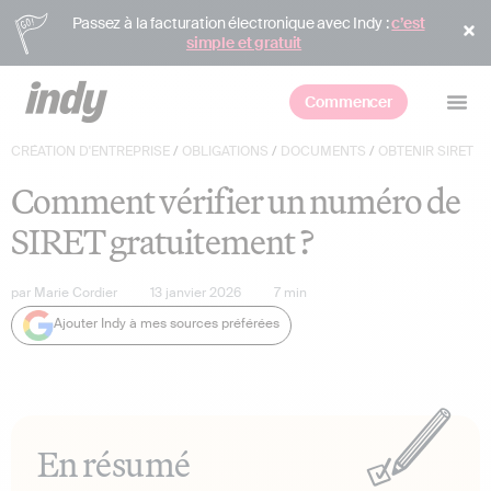
Passez à la facturation électronique avec Indy :
c’est
simple et gratuit
Commencer
CRÉATION D'ENTREPRISE
/
OBLIGATIONS
/
DOCUMENTS
/
OBTENIR SIRET
Comment vérifier un numéro de
SIRET gratuitement ?
par
Marie Cordier
13 janvier 2026
7
min
Ajouter Indy à mes sources préférées
En résumé