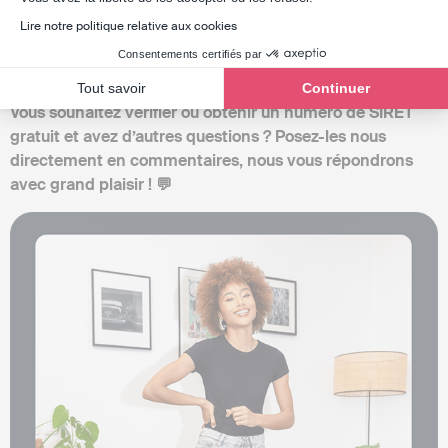
fraude. Grâce aux sites officiels comme l’INSEE ou
l’Annuaire des entreprises, vous pouvez obtenir des
Lire notre politique relative aux cookies
informations fiables en quelques secondes. Un réflexe
Consentements certifiés par
rapide, gratuit et indispensable avant toute collaboration.
Tout savoir
Continuer
Vous souhaitez vérifier ou obtenir un numéro de SIRET
gratuit et avez d’autres questions ? Posez-les nous
directement en commentaires, nous vous répondrons
avec grand plaisir ! 💬