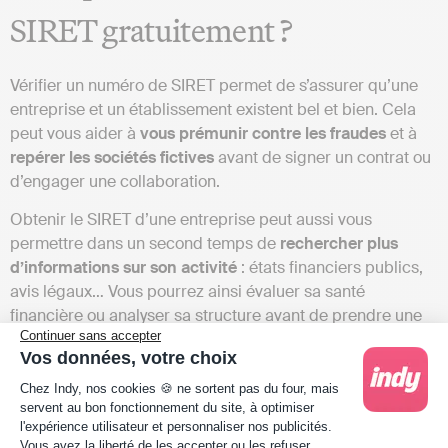
SIRET gratuitement ?
Vérifier un numéro de SIRET permet de s’assurer qu’une
entreprise et un établissement existent bel et bien. Cela
peut vous aider à
vous prémunir contre les fraudes
et à
repérer les sociétés fictives
avant de signer un contrat ou
d’engager une collaboration.
Obtenir le SIRET d’une entreprise peut aussi vous
permettre dans un second temps de
rechercher plus
d’informations sur son activité
: états financiers publics,
avis légaux… Vous pourrez ainsi évaluer sa santé
financière ou analyser sa structure avant de prendre une
Continuer sans accepter
décision engageante.
Vos données, votre choix
Pour conclure, vérifier un numéro de SIRET gratuitement
Plateforme de Gestion du Consentement : Person
Chez Indy, nos cookies 🍪 ne sortent pas du four, mais
est une démarche simple et essentielle pour confirmer
servent au bon fonctionnement du site, à optimiser
l’existence légale d’une entreprise et éviter les risques de
l'expérience utilisateur et personnaliser nos publicités.
Axeptio consent
Vous avez la liberté de les accepter ou les refuser.