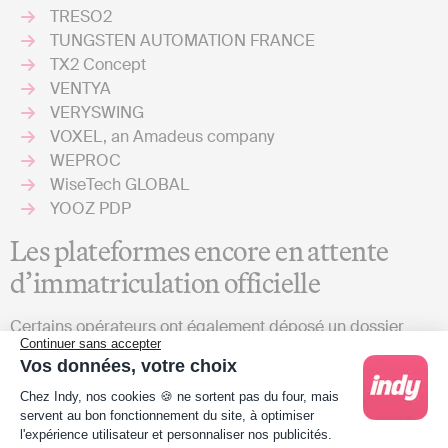
TRESO2
TUNGSTEN AUTOMATION FRANCE
TX2 Concept
VENTYA
VERYSWING
VOXEL, an Amadeus company
WEPROC
WiseTech GLOBAL
YOOZ PDP
Les plateformes encore en attente
d’immatriculation officielle
Certains opérateurs ont également déposé un dossier
Continuer sans accepter
complet et conforme mais sont encore en attente de leur
Vos données, votre choix
immatriculation définitive, conditionnée à la réussite des
Plateforme de Gestion du Consentement : Person
tests d’interopérabilité. La liste est la suivante :
Chez Indy, nos cookies 🍪 ne sortent pas du four, mais
servent au bon fonctionnement du site, à optimiser
Aruba S.p.A.
l'expérience utilisateur et personnaliser nos publicités.