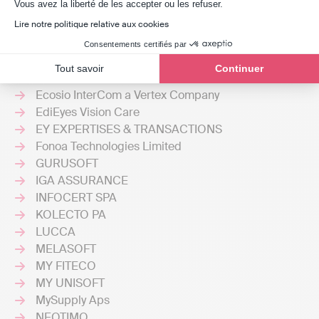
Axeptio consent
Vous avez la liberté de les accepter ou les refuser.
AXWAY SOFTWARE
Lire notre politique relative aux cookies
B4VALUE.NET
CBS Corporate Business Solutions
Consentements certifiés par
CEGI ALFA
Tout savoir
Continuer
CLEARTAX
Ecosio InterCom a Vertex Company
EdiEyes Vision Care
EY EXPERTISES & TRANSACTIONS
Fonoa Technologies Limited
GURUSOFT
IGA ASSURANCE
INFOCERT SPA
KOLECTO PA
LUCCA
MELASOFT
MY FITECO
MY UNISOFT
MySupply Aps
NEOTIMO