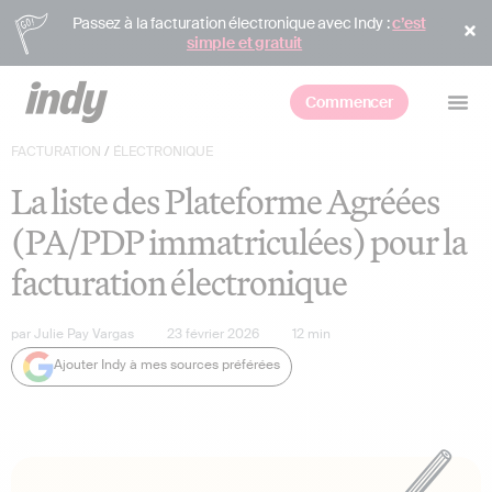
Passez à la facturation électronique avec Indy :
c’est
simple et gratuit
Commencer
FACTURATION
/
ÉLECTRONIQUE
La liste des Plateforme Agréées
(PA/PDP immatriculées) pour la
facturation électronique
par
Julie Pay Vargas
23 février 2026
12
min
Ajouter Indy à mes sources préférées