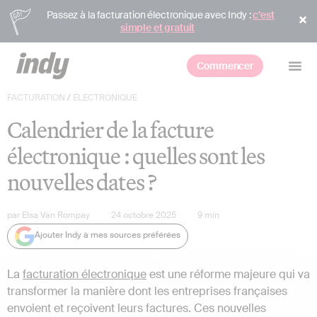
Passez à la facturation électronique avec Indy :
c’est
simple et gratuit
Commencer
FACTURATION
/
ÉLECTRONIQUE
Calendrier de la facture
électronique : quelles sont les
nouvelles dates ?
par
Elsa Van Rompay
24 octobre 2025
9
min
Ajouter Indy à mes sources préférées
La
facturation électronique
est une réforme majeure qui va
transformer la manière dont les entreprises françaises
envoient et reçoivent leurs factures. Ces nouvelles