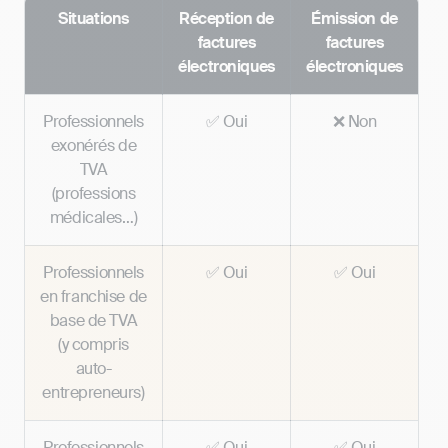
Situations
Réception de
Émission de
factures
factures
électroniques
électroniques
Professionnels
✅ Oui
❌ Non
exonérés de
TVA
(professions
médicales…)
Professionnels
✅ Oui
✅ Oui
en franchise de
base de TVA
(y compris
auto-
entrepreneurs)
Professionnels
✅ Oui
✅ Oui