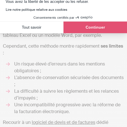
Axeptio consent
Vous avez la liberté de les accepter ou les refuser.
Lire notre politique relative aux cookies
Actuellement, aucune loi n’impose expressément aux
Consentements certifiés par
avocats d’utiliser un logiciel de facturation. Il était donc
Tout savoir
Continuer
possible d’établir ses factures manuellement, via un
tableau Excel ou un modèle Word, par exemple.
Cependant, cette méthode montre rapidement
ses limites
:
Un risque élevé d’erreurs dans les mentions
obligatoires ;
L’absence de conservation sécurisée des documents
;
La difficulté à suivre les règlements et les relances
d’impayés ;
Une incompatibilité progressive avec la réforme de
la facturation électronique.
Recourir à un
logiciel de devis et de factures
dédié