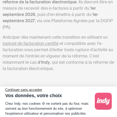
réforme de la facturation électronique
. Ils devront être en
mesure de recevoir des e-factures à partir du
1er
septembre 2026
, puis d’en émettre à partir du
1er
septembre 2027
, via une Plateforme Agréée par la DGFiP
(PA).
Anticiper dès maintenant cette transition en utilisant un
logiciel de facturation certifié
et compatible avec l’e-
facturation vous permet d’éviter toute rupture d’activité au
moment de l’entrée en vigueur de la réforme. C’est
notamment le cas
d’Indy
, qui est conforme à la réforme de
la facturation électronique.
Est-il obligatoire d’avoir un
Continuer sans accepter
Vos données, votre choix
logiciel de facturation pour un
Plateforme de Gestion du Consentement : Person
Chez Indy, nos cookies 🍪 ne sortent pas du four, mais
servent au bon fonctionnement du site, à optimiser
avocat ?
l'expérience utilisateur et personnaliser nos publicités.