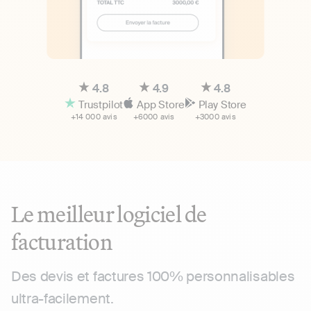
4.8
4.9
4.8
Trustpilot
App Store
Play Store
+14 000 avis
+6000 avis
+3000 avis
Le meilleur logiciel de
facturation
Des devis et factures 100% personnalisables
ultra-facilement.