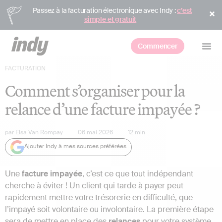
Passez à la facturation électronique avec Indy :
c’est
simple et gratuit
Commencer
FACTURATION
Comment s’organiser pour la
relance d’une facture impayée ?
par
Elsa Van Rompay
06 mai 2026
12
min
Ajouter Indy à mes sources préférées
Une
facture impayée
, c’est ce que tout indépendant
cherche à éviter ! Un client qui tarde à payer peut
rapidement mettre votre trésorerie en difficulté, que
l’impayé soit volontaire ou involontaire. La première étape
sera de mettre en place des
relances
pour votre système