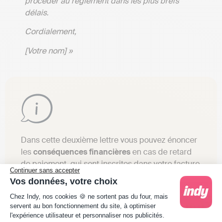
procéder au règlement dans les plus brefs
délais.
Cordialement,
[Votre nom] »
Dans cette deuxième lettre vous pouvez énoncer
les
conséquences financières
en cas de retard
de paiement, qui sont inscrites dans votre facture
Continuer sans accepter
impayée.
Vos données, votre choix
Plateforme de Gestion du Consentement : Person
Chez Indy, nos cookies 🍪 ne sortent pas du four, mais
servent au bon fonctionnement du site, à optimiser
l'expérience utilisateur et personnaliser nos publicités.