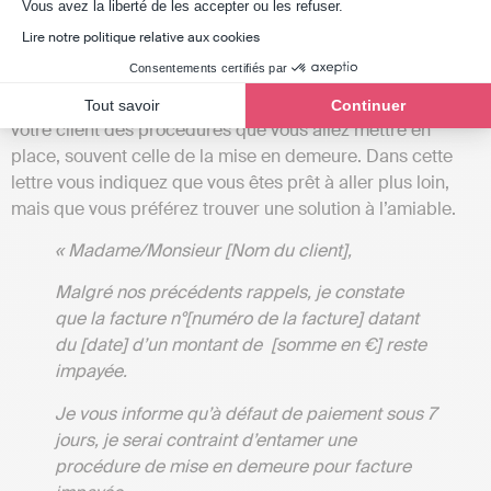
Axeptio consent
3️⃣ 3e rappel d’une lettre de relance d’une facture
Vous avez la liberté de les accepter ou les refuser.
impayée par mail ou courrier
Lire notre politique relative aux cookies
Consentements certifiés par
Dans le cas où vous n’avez toujours pas reçu de réponse, il
est possible d’envoyer une troisième lettre pour prévenir
Tout savoir
Continuer
votre client des procédures que vous allez mettre en
place, souvent celle de la mise en demeure. Dans cette
lettre vous indiquez que vous êtes prêt à aller plus loin,
mais que vous préférez trouver une solution à l’amiable.
« Madame/Monsieur [Nom du client],
Malgré nos précédents rappels, je constate
que la facture n°[numéro de la facture] datant
du [date] d’un montant de [somme en €] reste
impayée.
Je vous informe qu’à défaut de paiement sous 7
jours, je serai contraint d’entamer une
procédure de mise en demeure pour facture