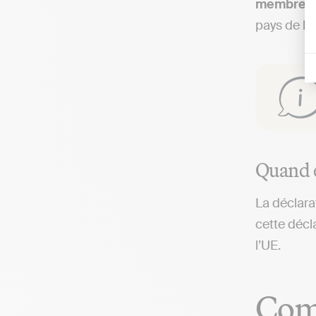
membre d
pays de l’
Quand e
La déclara
cette décl
l’UE.
Comm