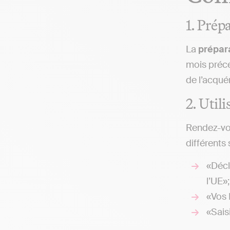
1. Prép
La
prépar
mois précé
de l’acquér
2. Utili
Rendez-vou
différents 
«Décl
l’UE»;
«Vos 
«Sais