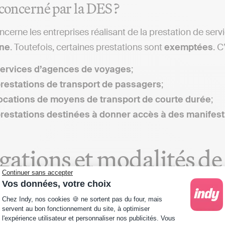
 concerné par la DES ?
cerne les entreprises réalisant de la prestation de ser
ne
. Toutefois, certaines prestations sont
exemptées
. 
ervices d’agences de voyages
;
restations de transport de passagers
;
ocations de moyens de transport de courte durée
;
restations destinées à donner accès à des manifestat
gations et modalités de
Continuer sans accepter
Vos données, votre choix
 opérations doivent être déclarées ?
Plateforme de Gestion du Consentement : Personna
Chez Indy, nos cookies 🍪 ne sortent pas du four, mais
servent au bon fonctionnement du site, à optimiser
ncerne les
prestations
donnant lieu à une
auto-liquida
l'expérience utilisateur et personnaliser nos publicités. Vous