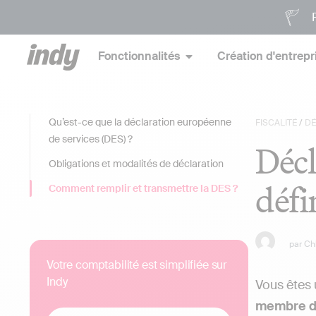
P
Fonctionnalités
Création d'entrepr
Qu’est-ce que la déclaration européenne
FISCALITÉ
/
DÉ
de services (DES) ?
Décl
Obligations et modalités de déclaration
défi
Comment remplir et transmettre la DES ?
par
Ch
Votre comptabilité est simplifiée sur
Indy
Vous êtes 
membre d