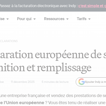
assez à la facturation électronique avec Indy :
c’est simple et 
ise
Pour qui
Ressources
Tarifs
CLARATIONS
aration européenne de s
nition et remplissage
loe
11 décembre 2025
5
minutes de lecture
Ajouter Indy à 
une entreprise française et vendez des prestations de se
e l’Union européenne
? Vous êtes tenu de réaliser un