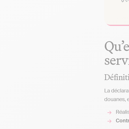
Qu’e
serv
Définit
La déclara
douanes, el
Réali
Contr