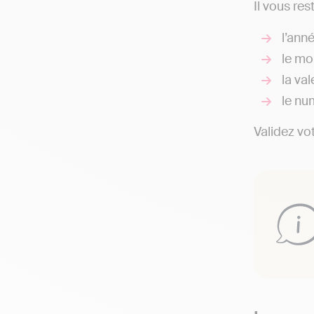
Il vous res
l’anné
le mo
la val
le nu
Validez vo