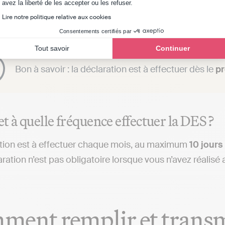
Axeptio consent
e l’UE
. Cette déclaration est ainsi imposée uniquement
avez la liberté de les accepter ou les refuser.
acquéreur du service.
Lire notre politique relative aux cookies
Consentements certifiés par
Tout savoir
Continuer
Bon à savoir : la déclaration est à effectuer dès le
pr
t à quelle fréquence effectuer la DES ?
tion est à effectuer chaque mois, au maximum
10 jours
aration n’est pas obligatoire lorsque vous n’avez réali
ent remplir et transm