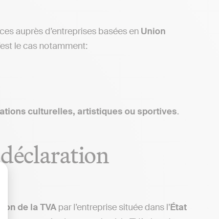
vices auprès d’entreprises basées en
Union
C’est le cas notamment:
ions culturelles, artistiques ou sportives
.
 déclaration
lisez vos Options
tion de la TVA
par l’entreprise située dans l’
État