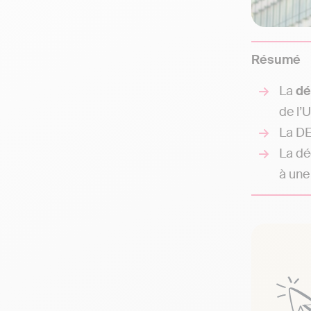
Résumé
La
dé
de l’U
La DE
La dé
à une