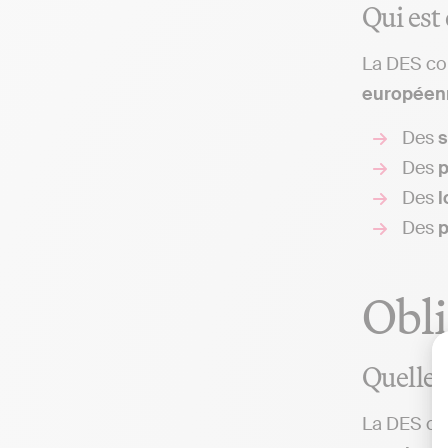
Qui est
La DES con
européen
Des
s
Des
p
Des
l
Des
p
Obli
Quelles
La DES co