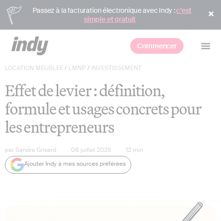
Passez à la facturation électronique avec Indy :
c’est
simple et gratuit
Commencer
LOCATION MEUBLÉE
/
LMNP
/
INVESTISSEMENT
Effet de levier : définition,
formule et usages concrets pour
les entrepreneurs
par
Sandra Grisard
08 juillet 2026
12
min
Ajouter Indy à mes sources préférées