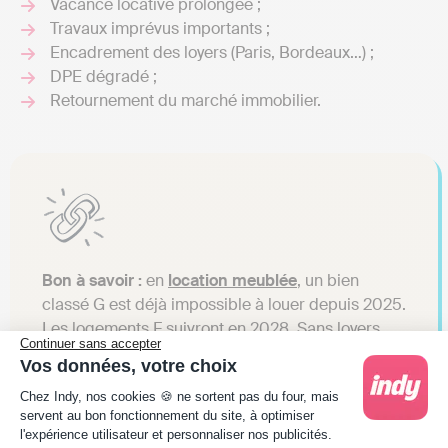
Vacance locative prolongée ;
Travaux imprévus importants ;
Encadrement des loyers (Paris, Bordeaux…) ;
DPE dégradé ;
Retournement du marché immobilier.
Bon à savoir :
en
location meublée
, un bien
classé G est déjà impossible à louer depuis 2025.
Les logements F suivront en 2028. Sans loyers
Continuer sans accepter
pour couvrir les mensualités, l’effet de massue se
Vos données, votre choix
déclenche immédiatement.
Plateforme de Gestion du Consentement : Person
Chez Indy, nos cookies 🍪 ne sortent pas du four, mais
servent au bon fonctionnement du site, à optimiser
l'expérience utilisateur et personnaliser nos publicités.