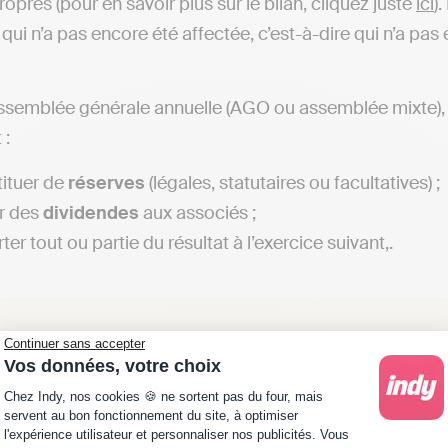
opres (pour en savoir plus sur le bilan, cliquez juste
ici
)
qui n’a pas encore été affectée, c’est-à-dire qui n’a pas
assemblée générale annuelle (AGO ou assemblée mixte), le
 :
ituer de
réserves
(légales, statutaires ou facultatives) ;
r des
dividendes
aux associés ;
er tout ou partie du résultat à l’exercice suivant,.
Bon à savoir
: Le report à nouveau résulte soit d’u
Continuer sans accepter
Vos données, votre choix
résultat, soit d’un choix stratégique de
conserver
le
Plateforme de Gestion du Consentement : Personna
Chez Indy, nos cookies 🍪 ne sortent pas du four, mais
servent au bon fonctionnement du site, à optimiser
l'expérience utilisateur et personnaliser nos publicités. Vous