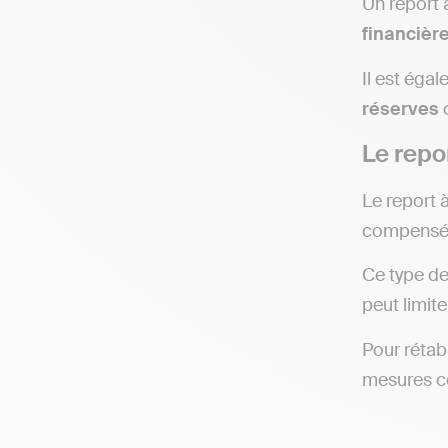
Un report 
financièr
Il est éga
réserves
Le repo
Le report
compensées
Ce type de
peut limite
Pour rétabl
mesures 