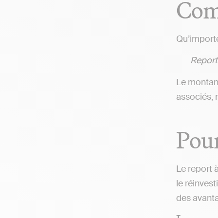
Com
Qu’importe 
Report
Le montan
associés, 
Pour
Le report 
le réinves
des avanta