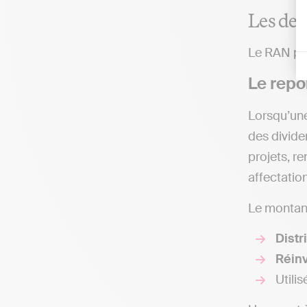
Les deu
Le RAN peut
Le repo
Lorsqu’une
des dividen
projets, r
affectatio
Le montant 
Distr
Réinv
Utili