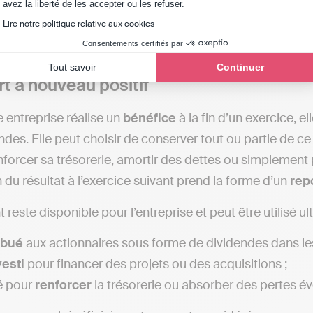
Axeptio consent
avez la liberté de les accepter ou les refuser.
x types de report à nouveau
Lire notre politique relative aux cookies
Consentements certifiés par
 être soit positif, soit négatif.
Tout savoir
Continuer
rt à nouveau positif
 entreprise réalise un
bénéfice
à la fin d’un exercice, e
des. Elle peut choisir de conserver tout ou partie de ce 
enforcer sa trésorerie, amortir des dettes ou simplement
n du résultat à l’exercice suivant prend la forme d’un
rep
reste disponible pour l’entreprise et peut être utilisé u
ibué
aux actionnaires sous forme de dividendes dans les 
esti
pour financer des projets ou des acquisitions ;
sé pour
renforcer
la trésorerie ou absorber des pertes év