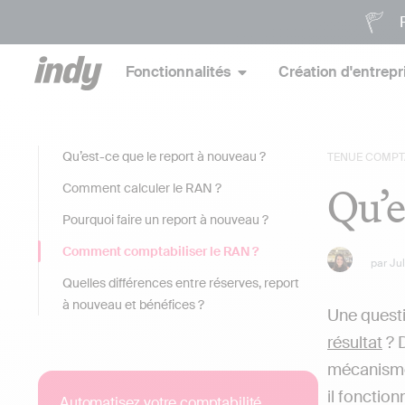
P
Fonctionnalités
Création d'entrepr
Qu’est-ce que le report à nouveau ?
TENUE COMPT
Qu’e
Comment calculer le RAN ?
Pourquoi faire un report à nouveau ?
Comment comptabiliser le RAN ?
par
Ju
Quelles différences entre réserves, report
à nouveau et bénéfices ?
Une questi
résultat
? D
mécanism
il fonction
Automatisez votre comptabilité