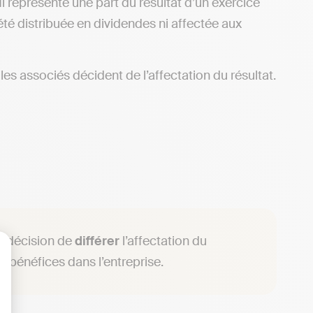
. Il représente une part du résultat d’un exercice
 été distribuée en dividendes ni affectée aux
s associés décident de l’affectation du résultat.
ne décision de
différer
l’affectation du
s bénéfices dans l’entreprise.
lisez vos Options