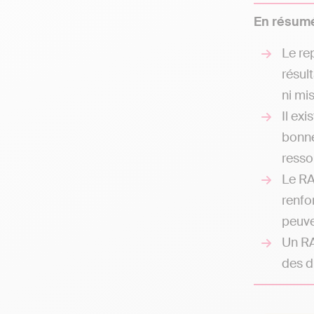
En résumé
Le re
résul
ni mis
Il ex
bonne
resso
Le RA
renfo
peuven
Un R
des d