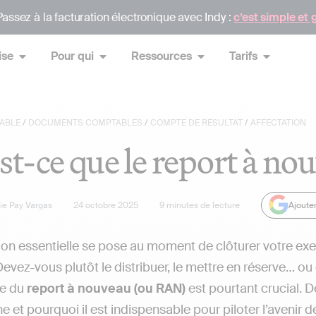
assez à la facturation électronique avec Indy :
c’est simple et 
ise
Pour qui
Ressources
Tarifs
ABLE
/
DOCUMENTS COMPTABLES
/
COMPTE DE RÉSULTAT
/
AFFECTATION
st-ce que le report à no
lie Pay Vargas
24 octobre 2025
9
minutes de lecture
Ajoute
on essentielle se pose au moment de clôturer votre e
evez-vous plutôt le distribuer, le mettre en réserve… ou
e du
report à nouveau (ou RAN)
est pourtant crucial. 
ne et pourquoi il est indispensable pour piloter l’avenir 