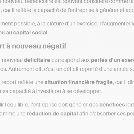
à nouveau bénéficiaire est souvent considéré comme un
e
, car il reflète la capacité de l’entreprise à générer et
lement possible, à la clôture d’un exercice, d’augmenter 
ou au
capital
social
.
rt à nouveau négatif
 à nouveau
déficitaire
correspond aux
pertes d’un exer
. Autrement dit, c’est un déficit reporté d’une année sur 
 report reflète une
situation
financière
fragile
, car il 
r sa capacité à investir ou à se développer.
ir l’équilibre, l’entreprise doit générer des
bénéfices
lor
comme une
réduction
de
capital
afin d’absorber ces per