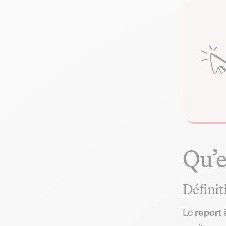
Qu’e
Définit
Le
report