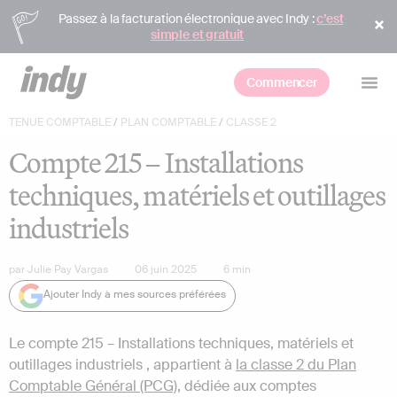
Passez à la facturation électronique avec Indy :
c’est
simple et gratuit
Commencer
TENUE COMPTABLE
/
PLAN COMPTABLE
/
CLASSE 2
Compte 215 – Installations
techniques, matériels et outillages
industriels
par
Julie Pay Vargas
06 juin 2025
6
min
Ajouter Indy à mes sources préférées
Le compte 215 – Installations techniques, matériels et
outillages industriels , appartient à
la classe 2 du Plan
Comptable Général (PCG)
, dédiée aux comptes