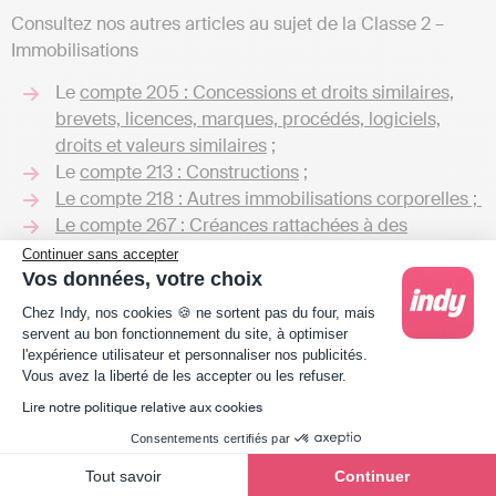
Consultez nos autres articles au sujet de la Classe 2 –
Immobilisations
Le
compte 205 : Concessions et droits similaires,
brevets, licences, marques, procédés, logiciels,
droits et valeurs similaires
;
Le
compte 213 : Constructions
;
Le compte 218 : Autres immobilisations corporelles ;
Le compte 267 : Créances rattachées à des
participations ;
Continuer sans accepter
Le compte 275 : Dépôts et cautionnements versés.
Vos données, votre choix
Plateforme de Gestion du Consentement : Person
Chez Indy, nos cookies 🍪 ne sortent pas du four, mais
Vous avez la moindre interrogation au sujet du compte
servent au bon fonctionnement du site, à optimiser
215, le
bilan comptable
ou le
journal
? Notre espace
l'expérience utilisateur et personnaliser nos publicités.
Axeptio consent
commentaire est ouvert ! N’hésitez pas à l’utiliser pour
Vous avez la liberté de les accepter ou les refuser.
nous laisser un message, nous serions ravis de vous
Lire notre politique relative aux cookies
éclairer ! 🤗
Consentements certifiés par
Tout savoir
Continuer