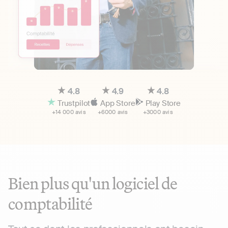
4.8
4.9
4.8
Trustpilot
App Store
Play Store
+14 000 avis
+6000 avis
+3000 avis
Bien plus qu'un logiciel de
comptabilité