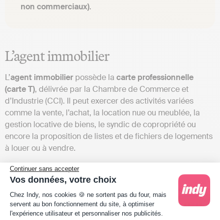
non commerciaux)
.
L’agent immobilier
L’
agent immobilier
possède la
carte professionnelle
(carte T)
, délivrée par la Chambre de Commerce et
d’Industrie (CCI). Il peut exercer des activités variées
comme la vente, l’achat, la location nue ou meublée, la
gestion locative de biens, le syndic de copropriété ou
encore la proposition de listes et de fichiers de logements
à louer ou à vendre.
L’agent immobilier peut être :
Continuer sans accepter
Vos données, votre choix
Salarié
dans une agence immobilière ;
Plateforme de Gestion du Consentement : Person
Chez Indy, nos cookies 🍪 ne sortent pas du four, mais
Indépendant
en entreprise individuelle (EI) ou en
servent au bon fonctionnement du site, à optimiser
société (SARL, EURL, SAS, SASU…).
l'expérience utilisateur et personnaliser nos publicités.