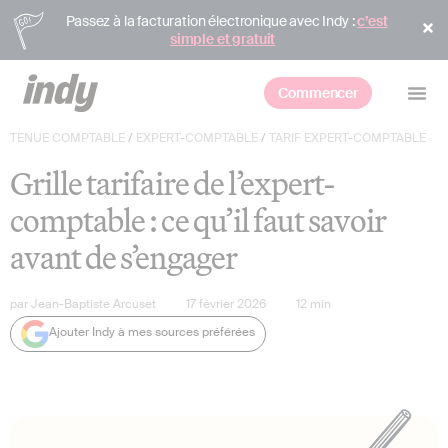
Passez à la facturation électronique avec Indy :
c’est
simple et gratuit
Commencer
TENUE COMPTABLE
/
EXPERT-COMPTABLE
/
TARIF EXPERT-COMPTABLE
Grille tarifaire de l’expert-
comptable : ce qu’il faut savoir
avant de s’engager
par
Jean-Baptiste Arcuset
17 février 2026
12
min
Ajouter Indy à mes sources préférées