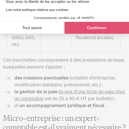
Axeptio consent
d’entreprise)
Vous avez la liberté de les accepter ou les refuser.
Lire notre politique relative aux cookies
Autres
2 000 à 5
Comptabilité, bilan,
Consentements certifiés par
sociétés
000 €
compte de résultat,
Tout savoir
Continuer
(SARL,
déclarations
SASU, SAS,
fiscales et sociales,
etc)
Ces fourchettes correspondent à des prestations de base,
auxquelles peuvent s’ajouter
:
des missions ponctuelles
(création d’entreprise,
modification statutaire, prévisionnel, etc.) ;
la gestion de la paie
(
le prix d’une fiche de paie chez
un comptable
est de 25 à 40 € HT par bulletin) ;
et
un accompagnement juridique et fiscal.
Micro-entreprise : un expert-
comptable est-il vraiment nécessaire ?