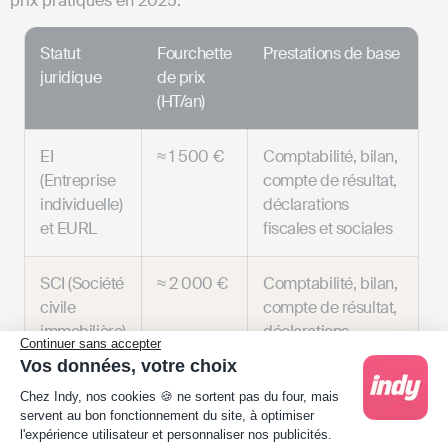
prix pratiqués en 2025.
Statut
Fourchette
Prestations de base
juridique
de prix
(HT/an)
EI
≈ 1 500 €
Comptabilité, bilan,
(Entreprise
compte de résultat,
individuelle)
déclarations
et EURL
fiscales et sociales
SCI (Société
≈ 2 000 €
Comptabilité, bilan,
civile
compte de résultat,
immobilière)
déclarations
Continuer sans accepter
fiscales et sociales
Vos données, votre choix
(si votre SCI est
Plateforme de Gestion du Consentement : Person
Chez Indy, nos cookies 🍪 ne sortent pas du four, mais
obligée de tenir une
servent au bon fonctionnement du site, à optimiser
comptabilité
l'expérience utilisateur et personnaliser nos publicités.