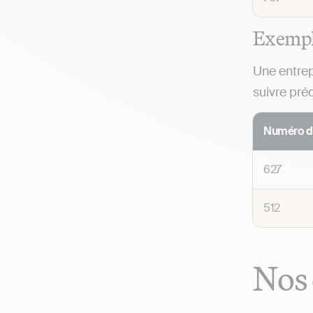
Exemple
Une entrep
suivre pré
Numéro d
627
512
Nos 