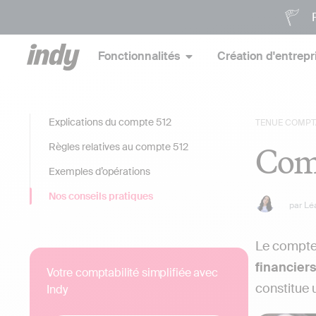
P
Fonctionnalités
Création d'entrepr
Explications du compte 512
TENUE COMPT
Com
Règles relatives au compte 512
Exemples d’opérations
Nos conseils pratiques
par
Lé
Le compt
financier
Votre comptabilité simplifiée avec
constitue u
Indy