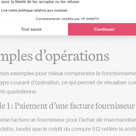
Axeptio consent
avez la liberté de les accepter ou les refuser.
Le saviez-vous ?
La
comptabilité en ligne
simplifi
Lire notre politique relative aux cookies
comptes financiers, en automatisant leur enregistr
Consentements certifiés par
Tout savoir
Continuer
ples d’opérations
sieurs exemples pour mieux comprendre le fonctionne
n type courant d’opération, ce qui permet de visualiser 
té quotidienne.
 1 : Paiement d’une facture fournisseur
rise facture un fournisseur pour l’achat de marchandise
dette, tandis que le crédit du compte 512 reflète la sorti