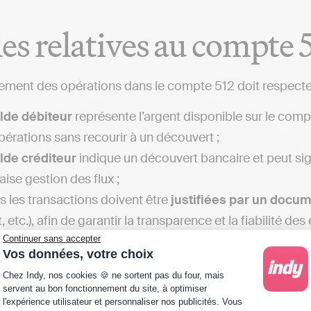
es relatives au compte 
rement des opérations dans le compte 512 doit respecter
lde débiteur
représente l’argent disponible sur le compt
pérations sans recourir à un découvert ;
lde créditeur
indique un découvert bancaire et peut sig
ise gestion des flux ;
s les transactions doivent être
justifiées par un docu
 etc.), afin de garantir la transparence et la fiabilité de
Continuer sans accepter
mpte 512 est
corrélé aux autres comptes financiers
p
Vos données, votre choix
ent les comptes fournisseurs (401), clients (411) et les f
Plateforme de Gestion du Consentement : Personna
Chez Indy, nos cookies 🍪 ne sortent pas du four, mais
servent au bon fonctionnement du site, à optimiser
l'expérience utilisateur et personnaliser nos publicités. Vous