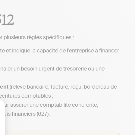
512
 plusieurs règles spécifiques :
e et indique la capacité de l’entreprise à financer
naler un besoin urgent de trésorerie ou une
ment
(relevé bancaire, facture, reçu, bordereau de
s écritures comptables ;
our assurer une comptabilité cohérente,
rais financiers (627).
lisez vos Options