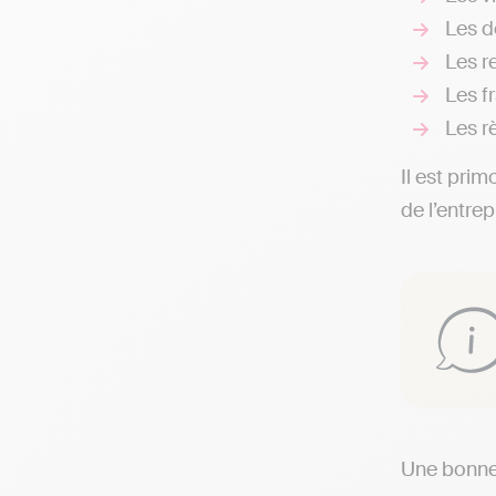
Les d
Les re
Les fr
Les r
Il est prim
de l’entre
Une bonne 