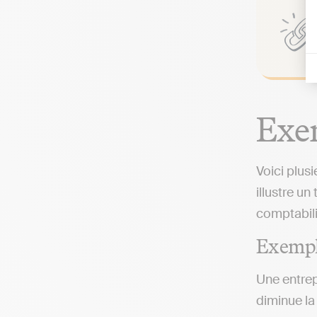
Exem
Voici plu
illustre u
comptabili
Exemple
Une entrep
diminue la 