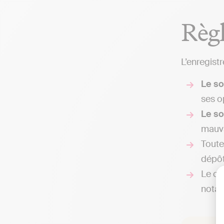
Règl
L’enregist
Le so
ses o
Le so
mauva
Toute
dépôt,
Le co
notamm