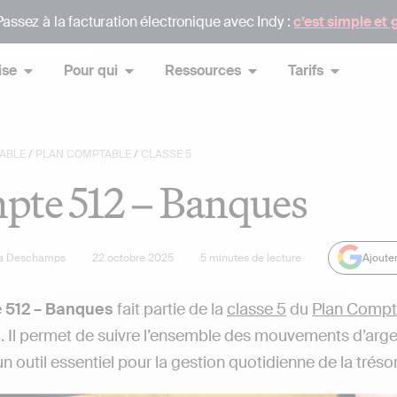
assez à la facturation électronique avec Indy :
c’est simple et 
ise
Pour qui
Ressources
Tarifs
ABLE
/
PLAN COMPTABLE
/
CLASSE 5
pte 512 – Banques
a Deschamps
22 octobre 2025
5
minutes de lecture
Ajoute
e
512 – Banques
fait partie de la
classe 5
du
Plan Compt
s
. Il permet de suivre l’ensemble des mouvements d’arg
n outil essentiel pour la gestion quotidienne de la trésor