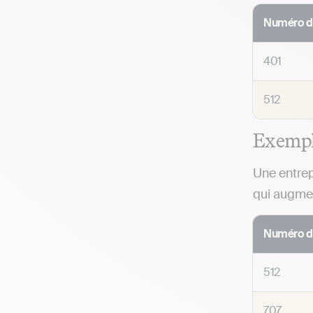
Numéro d
401
512
Exemple
Une entrep
qui augmen
Numéro d
512
707