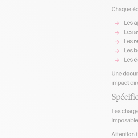
Chaque éc
Les a
Les a
Les
r
Les
b
Les
é
Une
docu
impact dir
Spécific
Les charg
imposable 
Attention t