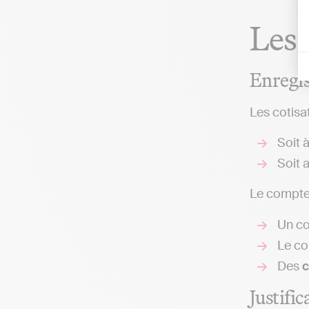
Les 
Enregi
Les cotisa
Soit à
Soit 
Le compte 
Un co
Le c
Des
c
Justific