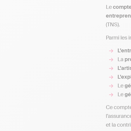
Le
compte
entrepre
(TNS).
Parmi les
L’ent
La
pr
L’art
L’exp
Le
gé
Le
gé
Ce compte 
l’assurance
et la contr