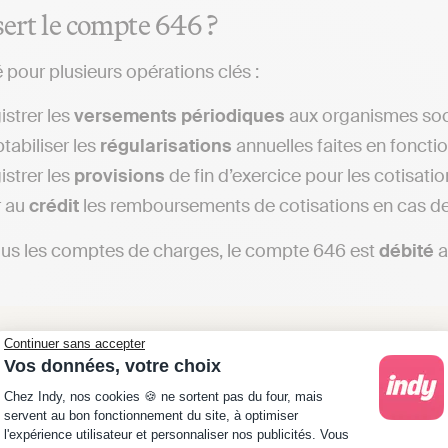
sert le compte 646 ?
isé pour plusieurs opérations clés :
istrer les
versements
périodiques
aux organismes soci
abiliser les
régularisations
annuelles faites en fonction
istrer les
provisions
de fin d’exercice pour les cotisati
r au
crédit
les remboursements de cotisations en cas de
s les comptes de charges, le compte 646 est
débité
a
Continuer sans accepter
Bon à savoir
: ce compte n’est pas utilisé par les
mi
Vos données, votre choix
comptabilité d’engagement.
Plateforme de Gestion du Consentement : Personna
Chez Indy, nos cookies 🍪 ne sortent pas du four, mais
servent au bon fonctionnement du site, à optimiser
l'expérience utilisateur et personnaliser nos publicités. Vous