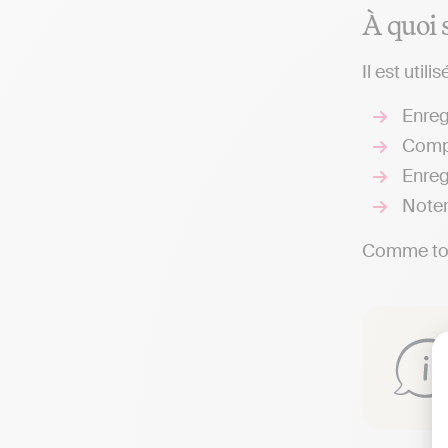
À quoi 
Il est util
Enreg
Compt
Enreg
Note
Comme tou