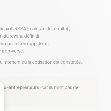
aux (URSSAF, caisses de retraite) ;
 du revenu définitif ;
ons non encore appelées ;
 trop-versé.
u moment où la cotisation est constatée.
cro-entrepreneurs
, car ils n’ont pas de
lisez vos Options