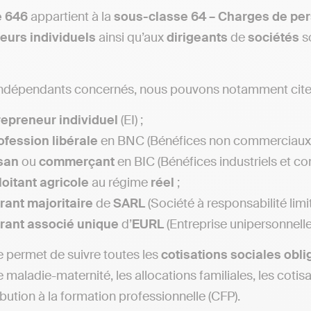
 646
appartient à la
sous-classe 64 – Charges de per
neurs
individuels
ainsi qu’aux
dirigeants
de
sociétés
so
 indépendants concernés, nous pouvons notamment cite
repreneur
individuel
(EI) ;
ofession
libérale
en BNC (Bénéfices non commerciaux)
isan
ou
commerçant
en BIC (Bénéfices industriels et c
loitant
agricole
au régime
réel
;
rant majoritaire
de
SARL
(Société à responsabilité limi
rant associé unique
d’
EURL
(Entreprise unipersonnelle
permet de suivre toutes les
cotisations sociales
obli
 maladie-maternité, les allocations familiales, les cotis
ibution à la formation professionnelle (CFP).