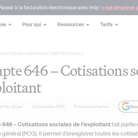
assez à la facturation électronique avec Indy :
c’est simple et 
ise
Pour qui
Ressources
Tarifs
ABLE
/
PLAN COMPTABLE
/
COMPTE CLASSE 6
te 646 – Cotisations so
ploitant
lie Pay Vargas
22 décembre 2025
6
minutes de lecture
Ajou
646 – Cotisations sociales de l’exploitant
fait partie
général (PCG). Il permet d’enregistrer toutes les cotisat