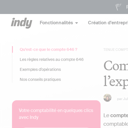
P
Fonctionnalités
Création d'entrepr
Qu’est-ce que le compte 646 ?
TENUE COMPT
Comp
Les règles relatives au compte 646
Exemples d’opérations
l’ex
Nos conseils pratiques
par
Ju
Votre comptabilité en quelques clics
Le
compte 
avec Indy
comptable 