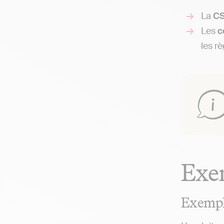
La
C
Les
c
les r
Exem
Exempl