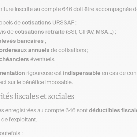
riture inscrite au compte 646 doit être accompagnée 
ppels de
cotisations
URSSAF ;
vis de
cotisations
retraite
(SSI, CIPAV, MSA…) ;
elevés
bancaires
;
ordereaux
annuels
de cotisations ;
chéanciers
éventuels.
mentation
rigoureuse est
indispensable
en cas de cont
ect sur le bénéfice imposable.
ités fiscales et sociales
es enregistrées au compte 646 sont
déductibles
fisca
de l’exploitant.
outefois :