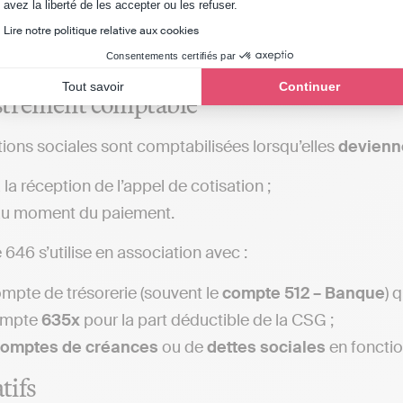
Axeptio consent
avez la liberté de les accepter ou les refuser.
règles relatives au com
Lire notre politique relative aux cookies
Consentements certifiés par
Tout savoir
Continuer
strement comptable
tions sociales sont comptabilisées lorsqu’elles
devienn
 la réception de l’appel de cotisation ;
au moment du paiement.
646 s’utilise en association avec :
mpte de trésorerie (souvent le
compte 512
–
Banque
) 
ompte
635x
pour la part déductible de la CSG ;
omptes de créances
ou de
dettes sociales
en fonctio
atifs