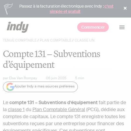
Passez à la facturation électronique avec Indy :
c’est
simple et gratuit
Commencer
TENUE COMPTABLE
/
PLAN COMPTABLE
/
CLASSE UN
Compte 131 – Subventions
d’équipement
par
Elsa Van Rompay
06 juin 2025
5
min
Ajouter Indy à mes sources préférées
Le
compte 131 – Subventions d’équipement
fait partie de
la
classe 1
du
Plan Comptable Général
(PCG), dédiée aux
comptes de capitaux. Le compte 131 enregistre toutes les
subventions reçues par une entreprise pour financer des
équipements spécifiques. Ces subventions sont