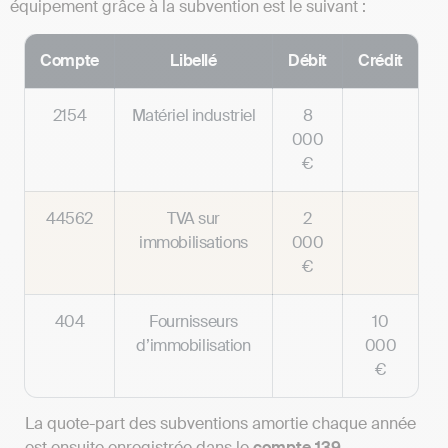
équipement grâce à la subvention est le suivant :
Compte
Libellé
Débit
Crédit
2154
Matériel industriel
8
000
€
44562
TVA sur
2
immobilisations
000
€
404
Fournisseurs
10
d’immobilisation
000
€
La quote-part des subventions amortie chaque année
est ensuite enregistrée dans le
compte 139 –