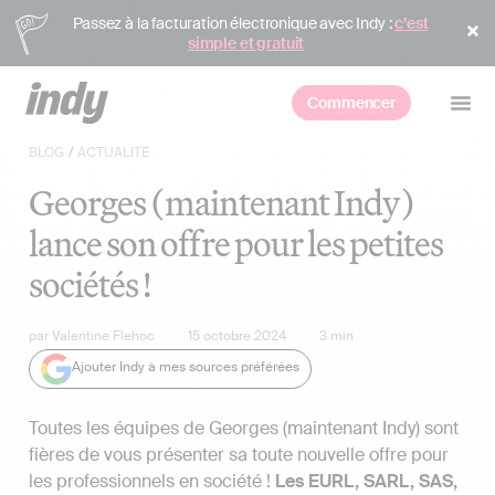
Passez à la facturation électronique avec Indy :
c’est
simple et gratuit
Commencer
BLOG
/
ACTUALITÉ
Georges (maintenant Indy)
lance son offre pour les petites
sociétés !
par
Valentine Flehoc
15 octobre 2024
3
min
Ajouter Indy à mes sources préférées
Toutes les équipes de Georges (maintenant Indy) sont
fières de vous présenter sa toute nouvelle offre pour
les professionnels en société !
Les EURL, SARL, SAS,