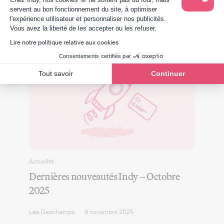
Le changement des seuils de TVA en
servent au bon fonctionnement du site, à optimiser
2025
l'expérience utilisateur et personnaliser nos publicités.
Axeptio consent
Vous avez la liberté de les accepter ou les refuser.
Lauriane Kadri
11 décembre 2024
Lire notre politique relative aux cookies
Consentements certifiés par
Tout savoir
Continuer
Actualité
Dernières nouveautés Indy – Octobre
2025
Léa Deschamps
6 novembre 2025