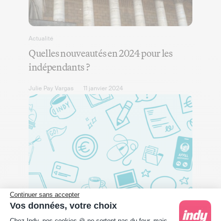
Actualité
Quelles nouveautés en 2024 pour les
indépendants ?
Julie Pay Vargas
11 janvier 2024
Continuer sans accepter
Vos données, votre choix
Actualité
Plateforme de Gestion du Consentement : Person
Chez Indy, nos cookies 🍪 ne sortent pas du four, mais