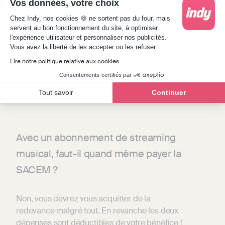
Vos données, votre choix
Plateforme de Gestion du Consentement : Person
Chez Indy, nos cookies 🍪 ne sortent pas du four, mais
S'il s'agit de programmes musicaux, alors vous
servent au bon fonctionnement du site, à optimiser
devrez vous acquitter de la redevance plus le
l'expérience utilisateur et personnaliser nos publicités.
Axeptio consent
Vous avez la liberté de les accepter ou les refuser.
minimum lié aux supports vidéos. Pour des
Lire notre politique relative aux cookies
programmes télévisuels classiques, vous n’avez
rien à payer car la contribution à l’audiovisuel
Consentements certifiés par
public a été supprimée en 2022, pour les
Tout savoir
Continuer
particuliers et les professionnels.
Avec un abonnement de streaming
musical, faut-il quand même payer la
SACEM ?
Non, vous devrez vous acquitter de la
redevance malgré tout. En revanche les deux
dépenses sont déductibles de votre bénéfice !