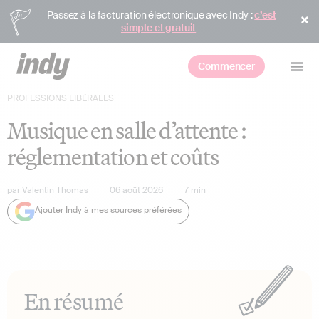
Passez à la facturation électronique avec Indy :
c’est
simple et gratuit
Commencer
PROFESSIONS LIBÉRALES
Musique en salle d’attente :
réglementation et coûts
par
Valentin Thomas
06 août 2026
7
min
Ajouter Indy à mes sources préférées
En résumé