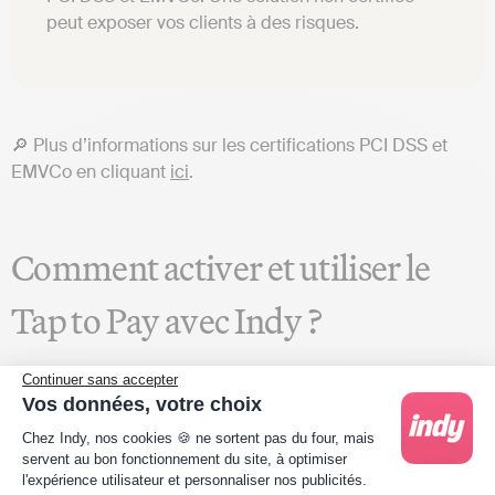
peut exposer vos clients à des risques.
🔎 Plus d’informations sur les certifications PCI DSS et
EMVCo en cliquant
ici
.
Comment activer et utiliser le
Tap to Pay avec Indy ?
Le Tap to Pay intégré dans votre
Continuer sans accepter
Vos données, votre choix
application Indy
Plateforme de Gestion du Consentement : Person
Chez Indy, nos cookies 🍪 ne sortent pas du four, mais
servent au bon fonctionnement du site, à optimiser
Indy
propose le Tap to Pay directement intégré dans
l'expérience utilisateur et personnaliser nos publicités.