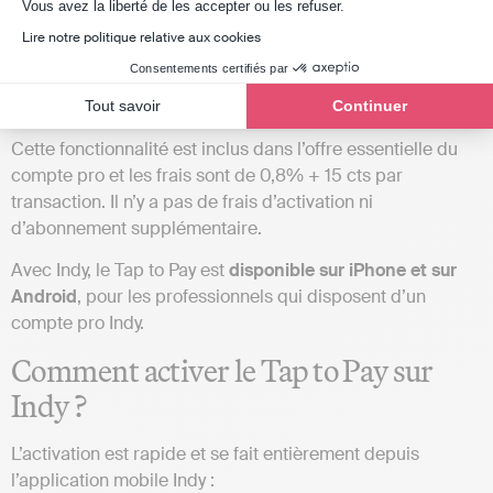
l’application. Pas besoin de multiplier les outils : la solution
Axeptio consent
Vous avez la liberté de les accepter ou les refuser.
d’
encaissement mobile
et la gestion comptable sont
Lire notre politique relative aux cookies
réunies au même endroit. Chaque paiement encaissé est
Consentements certifiés par
automatiquement rapproché de vos opérations bancaires,
ce qui simplifie considérablement votre suivi comptable.
Tout savoir
Continuer
Cette fonctionnalité est inclus dans l’offre essentielle du
compte pro et les frais sont de 0,8% + 15 cts par
transaction. Il n’y a pas de frais d’activation ni
d’abonnement supplémentaire.
Avec Indy, le Tap to Pay est
disponible sur iPhone et sur
Android
, pour les professionnels qui disposent d’un
compte pro Indy.
Comment activer le Tap to Pay sur
Indy ?
L’activation est rapide et se fait entièrement depuis
l’application mobile Indy :