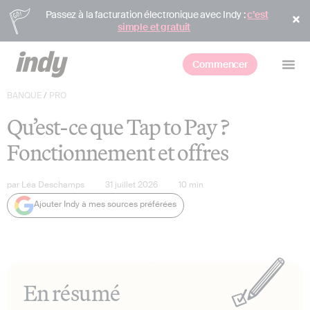
Passez à la facturation électronique avec Indy :
c’est
simple et gratuit
Commencer
BANQUE
/
PRO
Qu’est-ce que Tap to Pay ?
Fonctionnement et offres
par
Léa Deschamps
31 juillet 2026
10
min
Ajouter Indy à mes sources préférées
En résumé