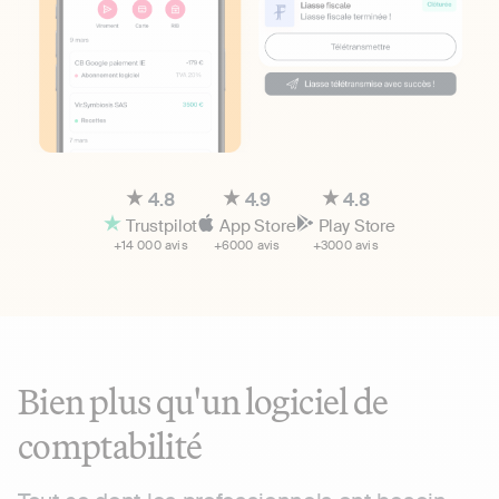
4.8
4.9
4.8
Trustpilot
App Store
Play Store
+14 000 avis
+6000 avis
+3000 avis
Bien plus qu'un logiciel de
comptabilité