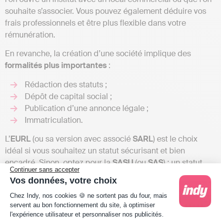
souhaite s’associer. Vous pouvez également déduire vos
frais professionnels et être plus flexible dans votre
rémunération.
En revanche, la création d’une société implique des
formalités plus importantes
:
Rédaction des statuts ;
Dépôt de capital social ;
Publication d’une annonce légale ;
Immatriculation.
L’
EURL
(ou sa version avec associé
SARL
) est le choix
idéal si vous souhaitez un statut sécurisant et bien
encadré. Sinon, optez pour la
SASU
(ou
SAS
) : un statut
Continuer sans accepter
beaucoup plus flexible, avec une protection sociale forte,
Vos données, votre choix
mais parfois plus complexe à gérer.
Plateforme de Gestion du Consentement : Person
Chez Indy, nos cookies 🍪 ne sortent pas du four, mais
servent au bon fonctionnement du site, à optimiser
l'expérience utilisateur et personnaliser nos publicités.