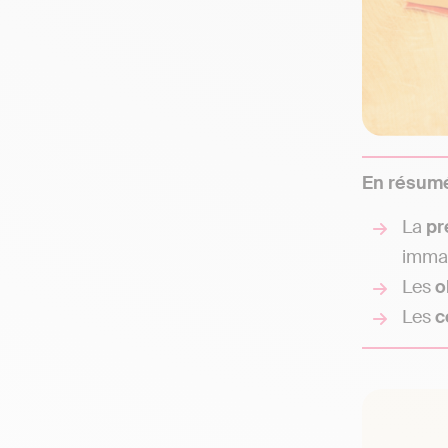
En résum
La
pr
immat
Les
o
Les
c