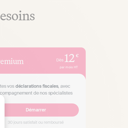
besoins
12
€
remium
Dès
par mois
HT
tes vos
déclarations fiscales
, avec
ccompagnement de nos spécialistes
Démarrer
lisez vos Options
30 jours satisfait ou remboursé