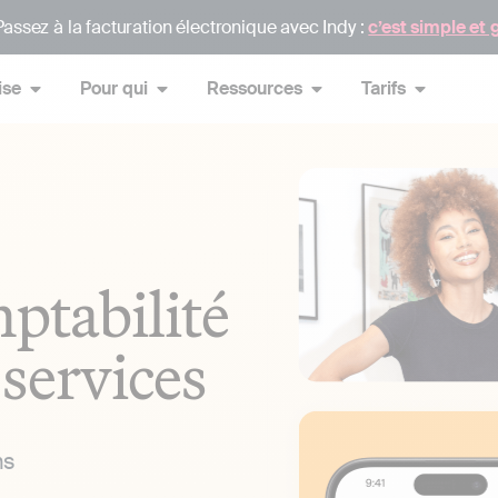
assez à la facturation électronique avec Indy :
c’est simple et 
ise
Pour qui
Ressources
Tarifs
ptabilité
 services
ns