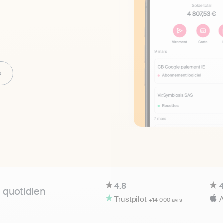
s
4.8
4
u quotidien
Trustpilot
A
+14 000 avis