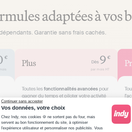
rmules adaptées à vos 
ndépendants. Garantie sans frais cachés.
0
9
€
€
Plus
P
Dès
mois
par mois
HT
Toutes les
fonctionnalités avancées
pour
Tou
gagner du temps et piloter votre activité
l’a
Continuer sans accepter
Vos données, votre choix
Démarrer
Plateforme de Gestion du Consentement : Personna
Chez Indy, nos cookies 🍪 ne sortent pas du four, mais
servent au bon fonctionnement du site, à optimiser
30 jours satisfait ou remboursé
l'expérience utilisateur et personnaliser nos publicités. Vous