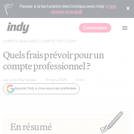
Passez à la facturation électronique avec Indy :
c’est
simple et gratuit
Commencer
COMPTE BANCAIRE
/
COMPTE PRO
/
TARIF
Quels frais prévoir pour un
compte professionnel ?
par
Julie Pay Vargas
11 mars 2026
9
min
Ajouter Indy à mes sources préférées
En résumé