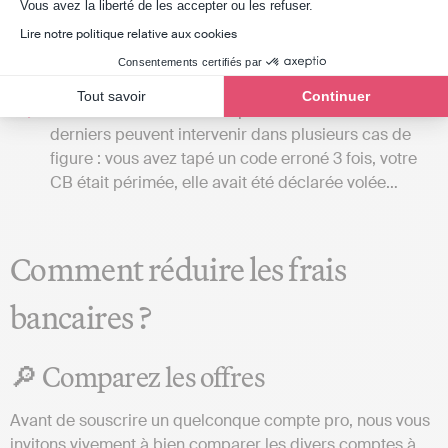
Axeptio consent
Vous avez la liberté de les accepter ou les refuser.
Aux frais de modification du plafond de votre carte
Lire notre politique relative aux cookies
bancaire ;
Aux frais de remplacement d’une carte bancaire en
Consentements certifiés par
cas de vol ou encore de perte ;
Tout savoir
Continuer
Ou encore aux frais de capture de carte. Ces
derniers peuvent intervenir dans plusieurs cas de
figure : vous avez tapé un code erroné 3 fois, votre
CB était périmée, elle avait été déclarée volée…
Comment réduire les frais
bancaires ?
🔎 Comparez les offres
Avant de souscrire un quelconque compte pro, nous vous
invitons vivement à bien comparer les divers comptes à