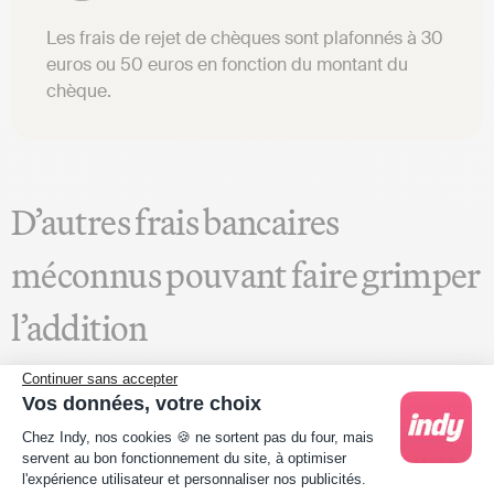
Les frais de rejet de chèques sont plafonnés à 30
euros ou 50 euros en fonction du montant du
chèque.
D’autres frais bancaires
méconnus pouvant faire grimper
l’addition
Continuer sans accepter
En plus de tous les frais bancaires susmentionnés,
Vos données, votre choix
d’autres frais bancaires peuvent être prélevés… Nous
Plateforme de Gestion du Consentement : Person
Chez Indy, nos cookies 🍪 ne sortent pas du four, mais
pensons notamment :
servent au bon fonctionnement du site, à optimiser
l'expérience utilisateur et personnaliser nos publicités.
Aux frais de réédition d’un code secret ;