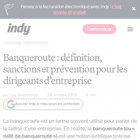
Passez à la facturation électronique avec Indy :
c’est
simple et gratuit
Commencer
CRÉATION D'ENTREPRISE
Banqueroute : définition,
sanctions et prévention pour les
dirigeants d’entreprise
par
Léa Deschamps
28 octobre 2025
9
min
Ajouter Indy à mes sources préférées
La banqueroute est un terme souvent utilisé pour parler de
la faillite d’une entreprise. En réalité, la
banqueroute (ou «
délit de banqueroute »)
est une notion juridique précise