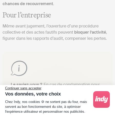
chances de recouvrement
.
Pour l’entreprise
Même avant jugement, l’ouverture d’une procédure
collective et des actes fautifs peuvent
bloquer l’activité
,
figurer dans les rapports d’audit, compenser les pertes.
Le saviez-vous ?
En cas de condamnation pour
Continuer sans accepter
banqueroute, la société peut subir la radiation du
Vos données, votre choix
registre du commerce et des sociétés, en plus
Plateforme de Gestion du Consentement : Person
Chez Indy, nos cookies 🍪 ne sortent pas du four, mais
des sanctions pénales et financières à l’encontre
servent au bon fonctionnement du site, à optimiser
du dirigeant.
l'expérience utilisateur et personnaliser nos publicités.