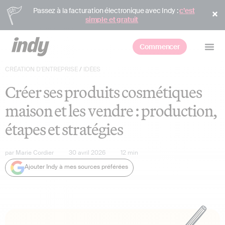
Passez à la facturation électronique avec Indy :
c’est
simple et gratuit
Commencer
CRÉATION D'ENTREPRISE
/
IDÉES
Créer ses produits cosmétiques
maison et les vendre : production,
étapes et stratégies
par
Marie Cordier
30 avril 2026
12
min
Ajouter Indy à mes sources préférées