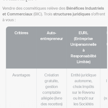
Vendre des cosmétiques relève des
Bénéfices Industriels
et Commerciaux
(BIC). Trois
structures juridiques
s’offrent
à vous :
Critères
Auto-
EURL
entrepreneur
(Entreprise
Unipersonnelle
à
Responsabilité
Limitée)
Avantages
Création
Entité juridique
gratuite,
autonome,
l
gestion
choix Impôts
comptable
sur le Revenu
allégée (livre
ou Impôt sur
(r
des recettes)
les Sociétés