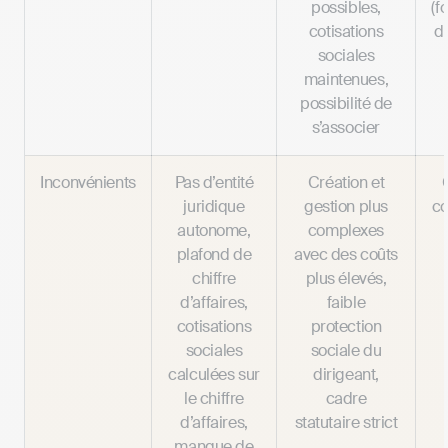
possibles,
(f
cotisations
di
sociales
maintenues,
possibilité de
s’associer
Inconvénients
Pas d’entité
Création et
juridique
gestion plus
co
autonome,
complexes
plafond de
avec des coûts
chiffre
plus élevés,
d’affaires,
faible
cotisations
protection
sociales
sociale du
calculées sur
dirigeant,
le chiffre
cadre
d’affaires,
statutaire strict
manque de