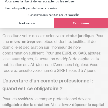
Axeptio consent
automatiquement
lors de votre
immatriculation
selon la
Vous avez la liberté de les accepter ou les refuser.
description de votre activité.
Lire notre politique relative aux cookies
Consentements certifiés par
Les documents indispensables pour votre
Tout savoir
Continuer
dossier
Constituez votre dossier selon votre
statut juridique.
Pour
une
micro-entreprise :
pièce d’identité, justificatif de
domicile et déclaration sur l’honneur de non-
condamnation suffisent. Pour une
EURL ou SAS
, ajoutez
les statuts signés, l’attestation de dépôt de capital et la
publication au JAL (Journal d’Annonces Légales). Vous
recevrez ensuite votre numéro SIRET sous 3 à 7 jours.
L’ouverture d’un compte professionnel :
quand est-ce obligatoire ?
Pour les
sociétés
, le compte professionnel devient
obligatoire dès la création.
Vous devez
déposer le capital