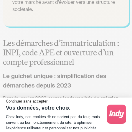
votre marché avant d’évoluer vers une structure
sociétale.
Les démarches d’immatriculation :
INPI, code APE et ouverture d’un
compte professionnel
Le guichet unique : simplification des
démarches depuis 2023
Depuis janvier 2023, toutes les
formalités de création
Continuer sans accepter
d’entreprise
passent exclusivement par le guichet unique
Vos données, votre choix
de l’
INPI
. L’activité de fabrication et vente de cosmétiques
Plateforme de Gestion du Consentement : Person
Chez Indy, nos cookies 🍪 ne sortent pas du four, mais
relève du
code APE 2042Z
« Fabrication de parfums et de
servent au bon fonctionnement du site, à optimiser
produits pour la toilette ». Ce code est attribué
l'expérience utilisateur et personnaliser nos publicités.