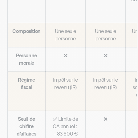
Composition
Une seule
Une seule
Un
personne
personne
Personne
❌
❌
morale
Régime
Impôt sur le
Impôt sur le
I
fiscal
revenu (IR)
revenu (IR)
so
i
Seuil de
✅ Limite de
❌
chiffre
CA annuel :
d’affaires
– 83 600 €