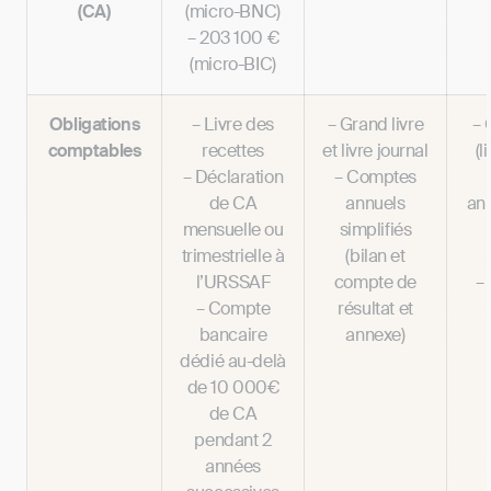
(CA)
(micro-BNC)
– 203 100 €
(micro-BIC)
Obligations
– Livre des
– Grand livre
– 
comptables
recettes
et livre journal
(l
– Déclaration
– Comptes
de CA
annuels
ann
mensuelle ou
simplifiés
trimestrielle à
(bilan et
l’URSSAF
compte de
–
– Compte
résultat et
bancaire
annexe)
dédié au-delà
de 10 000€
de CA
pendant 2
années