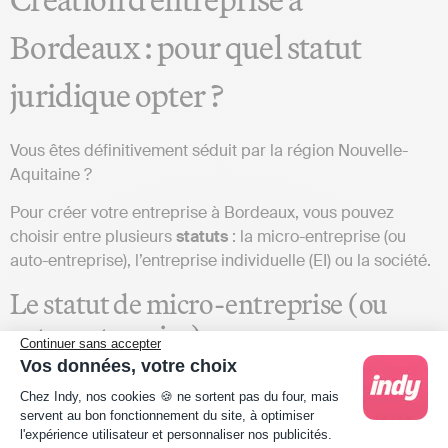
Bordeaux : pour quel statut
juridique opter ?
Vous êtes définitivement séduit par la région Nouvelle-
Aquitaine ?
Pour créer votre entreprise à Bordeaux, vous pouvez
choisir entre plusieurs
statuts
: la micro-entreprise (ou
auto-entreprise), l’entreprise individuelle (EI) ou la société.
Le statut de micro-entreprise (ou
auto-entreprise)
Continuer sans accepter
Vos données, votre choix
Tout d’abord, la micro-entreprise, anciennement connue
Plateforme de Gestion du Consentement : Person
Chez Indy, nos cookies 🍪 ne sortent pas du four, mais
sous le nom d’auto-entreprise, est une
forme simplifiée
servent au bon fonctionnement du site, à optimiser
d’entreprise individuelle
. En réalité, il s’agit d’un
régime
et
l'expérience utilisateur et personnaliser nos publicités.