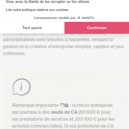
non d’un statut à proprement parler.
Axeptio consent
Vous avez la liberté de les accepter ou les refuser.
Lire notre politique relative aux cookies
Sous ce régime, l’entrepreneur bordelais bénéficie d’une
comptabilité simplifiée
se limitant principalement à la
Consentements certifiés par
tenue du livre des recettes et du registre des achats. Mais
Tout savoir
Continuer
ce n’est pas tout ! En micro-entreprise, les tâches
administratives sont réduites à l’essentiel, rendant la
gestion et la création d’entreprise simples, rapides et peu
coûteuses.
Remarque importante 🧑‍🏫 : la micro-entreprise
est soumise à des
seuils de CA
(83 600 € pour
les prestations de services et 203 100 € pour les
activités commerciales). Si vos prévisions de CA