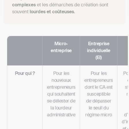
complexes
et les démarches de création sont
souvent
lourdes et coûteuses
.
Micro-
Entreprise
entreprise
individuelle
(EI)
Pour qui ?
Pour les
Pour les
Po
nouveaux
entrepreneurs
entrepreneurs
dont le CA est
st
qui souhaitent
susceptible
r
se délester de
de dépasser
la lourdeur
le seuil du
administrative
régime micro
d’
d’i
et 