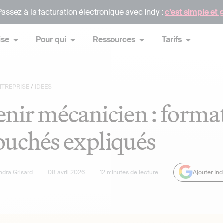
assez à la facturation électronique avec Indy :
c’est simple et 
ise
Pour qui
Ressources
Tarifs
NTREPRISE
/
IDÉES
nir mécanicien : format
uchés expliqués
ndra Grisard
08 avril 2026
12
minutes de lecture
Ajouter In