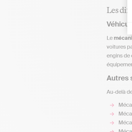
Les diff
Véhicul
Le
mécani
voitures pa
engins de 
équipemen
Autres 
Au-delà de
Mécan
Mécan
Mécan
Mécan