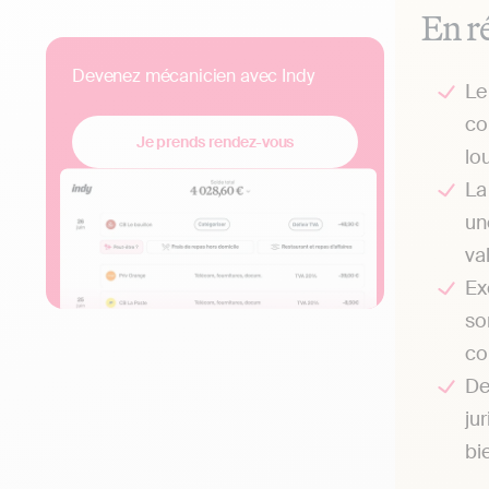
En r
Devenez mécanicien avec Indy
Le
co
Je prends rendez-vous
lo
L
un
va
Ex
so
co
De
ju
bi