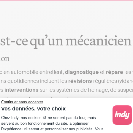
st-ce qu’un mécanicien
ion
ien automobile entretient,
diagnostique
et
répare
les
ns quotidiennes incluent les
révisions
régulières (vidan
es
interventions
sur les systèmes de freinage, de suspen
s plus complexes sur les moteurs.
Continuer sans accepter
Vos données, votre choix
ionnel utilise des
outils de diagnostic électronique
pou
Plateforme de Gestion du Consentement : Personna
Chez Indy, nos cookies 🍪 ne sortent pas du four, mais
tions nécessaires en remplaçant les pièces défectueuses. 
servent au bon fonctionnement du site, à optimiser
é de son intervention et garantir la sécurité du véhicule.
l'expérience utilisateur et personnaliser nos publicités. Vous