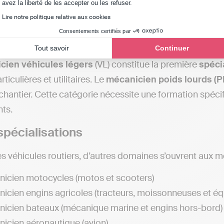
Axeptio consent
avez la liberté de les accepter ou les refuser.
érentes spécialités
Lire notre politique relative aux cookies
Consentements certifiés par
es légers et poids lourds
Tout savoir
Continuer
cien
véhicules
légers
(VL) constitue la première
spéci
rticulières et utilitaires. Le
mécanicien poids lourds (P
chantier. Cette catégorie nécessite une formation spécifi
ts.
spécialisations
s véhicules routiers, d’autres domaines s’ouvrent aux m
icien motocycles (motos et scooters)
icien engins agricoles (tracteurs, moissonneuses et é
icien bateaux (mécanique marine et engins hors-bord)
icien aéronautique (avion)