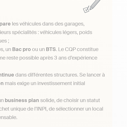
pare
les véhicules dans des garages,
urs spécialités : véhicules légers, poids
ues ;
s, un
Bac
pro
ou un
BTS
. Le CQP constitue
ôme reste possible après 3 ans d’expérience
ntinue
dans différentes structures. Se lancer à
on
mais exige un investissement initial
un
business
plan
solide, de choisir un statut
chet unique de l’INPI, de sélectionner un local
ensable.