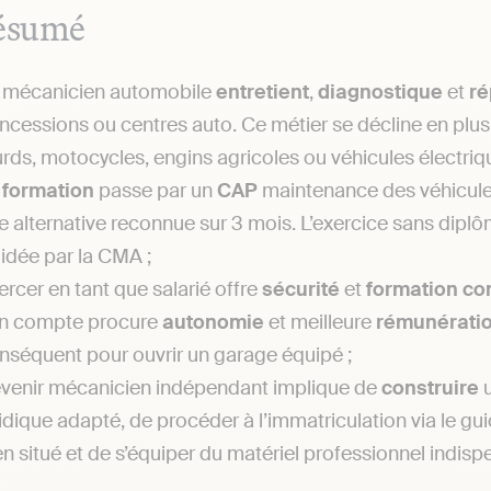
ésumé
 mécanicien automobile
entretient
,
diagnostique
et
ré
ncessions ou centres auto. Ce métier se décline en plusie
urds, motocycles, engins agricoles ou véhicules électriq
a
formation
passe par un
CAP
maintenance des véhicule
e alternative reconnue sur 3 mois. L’exercice sans dipl
lidée par la CMA ;
ercer en tant que salarié offre
sécurité
et
formation
co
n compte procure
autonomie
et meilleure
rémunérati
nséquent pour ouvrir un garage équipé ;
venir mécanicien indépendant implique de
construire
ridique adapté, de procéder à l’immatriculation via le gui
en situé et de s’équiper du matériel professionnel indisp