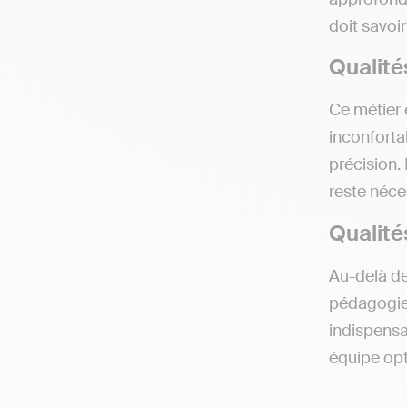
doit savoir
Qualité
Ce métier 
inconforta
précision. 
reste néc
Qualité
Au-delà d
pédagogie 
indispensab
équipe opti