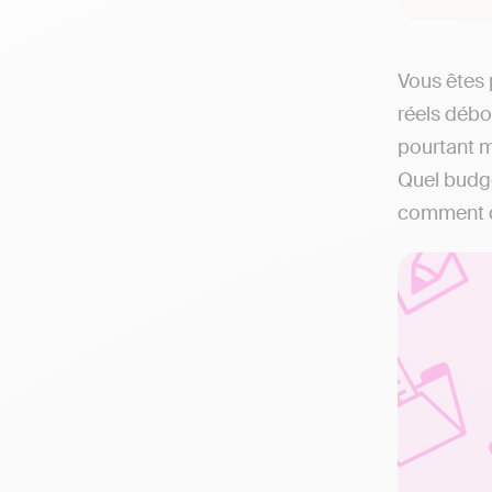
Vous êtes 
réels déb
pourtant m
Quel budge
comment de