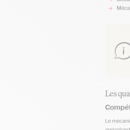
Mécan
Les qua
Compét
Le mécanic
approfondi