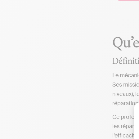
Qu’e
Définit
Le mécanic
Ses missio
niveaux), l
réparation
Ce profess
les répara
l’efficacit