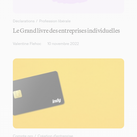
Déclarations
/
Profession libérale
Le Grand livre des entreprises individuelles
Valentine Flehoc
10 novembre 2022
Compte pro
/
Création d'entreprise