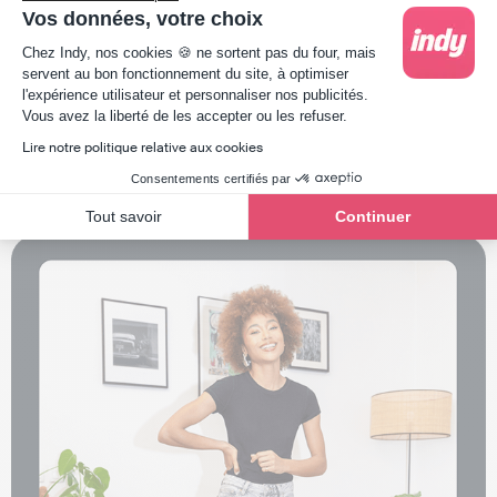
verse des honoraires supérieurs à 2400 euros TTC à un ou
Vos données, votre choix
plusieurs professionnels. Avec un
logiciel de comptabilité
Plateforme de Gestion du Consentement : Person
Chez Indy, nos cookies 🍪 ne sortent pas du four, mais
en ligne
, l’exercice est plus facile : comme vos
servent au bon fonctionnement du site, à optimiser
transactions sont automatiquement catégorisées, vous
l'expérience utilisateur et personnaliser nos publicités.
n’avez plus qu’à vérifier la liste des professionnels à qui
Axeptio consent
Vous avez la liberté de les accepter ou les refuser.
vous avez réglé des honoraires.
Lire notre politique relative aux cookies
Des interrogations sur la DAS2 ? Notre équipe vous
Consentements certifiés par
répond dans les commentaires !
Tout savoir
Continuer