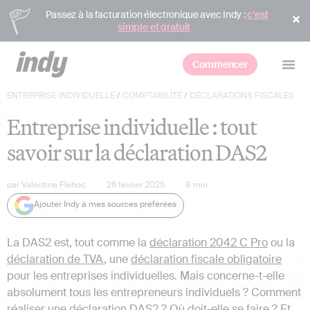
Passez à la facturation électronique avec Indy :
c’est
simple et gratuit
Commencer
ENTREPRISE INDIVIDUELLE
/
COMPTABILITÉ
/
DÉCLARATIONS FISCALES
Entreprise individuelle : tout
savoir sur la déclaration DAS2
par
Valentine Flehoc
26 février 2025
8
min
Ajouter Indy à mes sources préférées
La DAS2 est, tout comme la
déclaration 2042 C Pro
ou la
déclaration de TVA
, une
déclaration fiscale obligatoire
pour les entreprises individuelles. Mais concerne-t-elle
absolument tous les entrepreneurs individuels ? Comment
réaliser une déclaration DAS2 ? Où doit-elle se faire ? Et