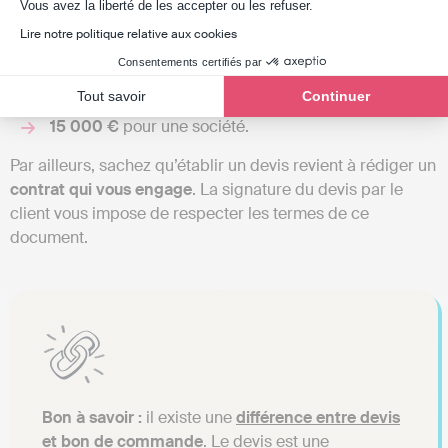
Axeptio consent
Vous avez la liberté de les accepter ou les refuser.
Ne pas remettre un devis lorsqu’il est obligatoire vous
Lire notre politique relative aux cookies
expose à une
amende administrative
pouvant atteindre :
Consentements certifiés par
3 000 €
pour une personne physique (en entreprise
Tout savoir
Continuer
individuelle) ;
15 000 €
pour une société.
Par ailleurs, sachez qu’établir un devis revient à rédiger un
contrat qui vous engage
. La signature du devis par le
client vous impose de respecter les termes de ce
document.
Bon à savoir :
il existe une
différence entre devis
et bon de commande
. Le devis est une