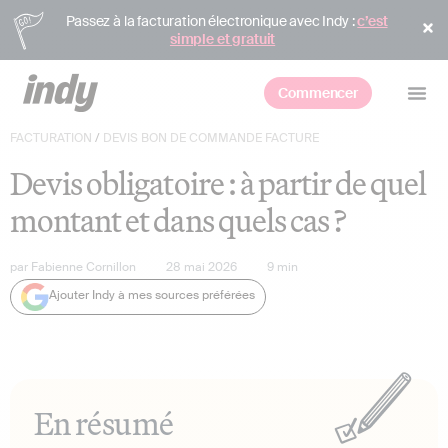
Passez à la facturation électronique avec Indy :
c’est
simple et gratuit
Commencer
FACTURATION
/
DEVIS BON DE COMMANDE FACTURE
Devis obligatoire : à partir de quel
montant et dans quels cas ?
par
Fabienne Cornillon
28 mai 2026
9
min
Ajouter Indy à mes sources préférées
En résumé