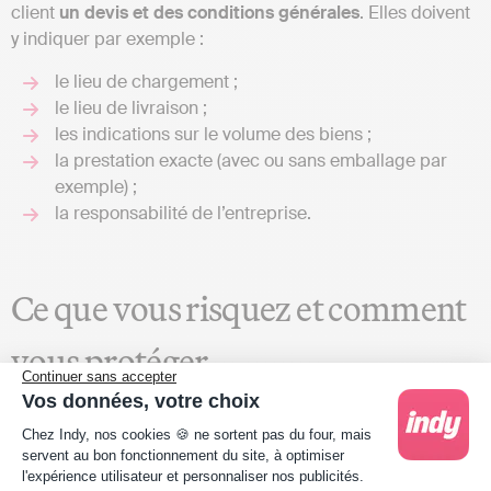
client
un devis et des conditions générales
. Elles doivent
y indiquer par exemple :
le lieu de chargement ;
le lieu de livraison ;
les indications sur le volume des biens ;
la prestation exacte (avec ou sans emballage par
exemple) ;
la responsabilité de l’entreprise.
Ce que vous risquez et comment
vous protéger
Continuer sans accepter
Vos données, votre choix
Les sanctions en cas de non-remise du
Plateforme de Gestion du Consentement : Person
Chez Indy, nos cookies 🍪 ne sortent pas du four, mais
devis
servent au bon fonctionnement du site, à optimiser
l'expérience utilisateur et personnaliser nos publicités.