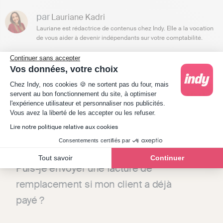
par
Lauriane Kadri
Lauriane est rédactrice de contenus chez Indy. Elle a la vocation
de vous aider à devenir indépendants sur votre comptabilité.
Continuer sans accepter
Vos données, votre choix
Plateforme de Gestion du Consentement : Person
Chez Indy, nos cookies 🍪 ne sortent pas du four, mais
servent au bon fonctionnement du site, à optimiser
l'expérience utilisateur et personnaliser nos publicités.
Axeptio consent
Vous avez la liberté de les accepter ou les refuser.
Questions fréquentes
Lire notre politique relative aux cookies
Consentements certifiés par
Tout savoir
Continuer
Puis-je envoyer une facture de
remplacement si mon client a déjà
payé ?