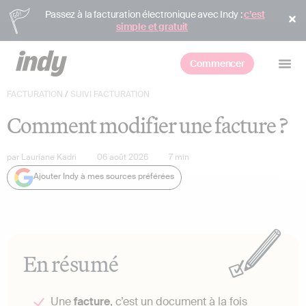
Passez à la facturation électronique avec Indy :
c’est
simple et gratuit
Commencer
FACTURATION
/
SUIVI FACTURATION
Comment modifier une facture ?
par
Lauriane Kadri
06 août 2026
7
min
Ajouter Indy à mes sources préférées
En résumé
Une
facture
, c’est un document à la fois