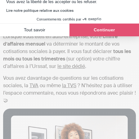
Axeptio consent
Vous avez la liberté de les accepter ou les refuser.
Lire notre politique relative aux cookies
Consentements certifiés par
Spécificité des micro-entrepreneurs
Tout savoir
Continuer
Lorsque vous êtes en auto-entreprise, votre
chiffre
d’affaires mensuel
va déterminer le montant de vos
cotisations sociales à payer. Il vous faut déclarer
tous les
mois ou tous les trimestres
(sur option) votre chiffre
d’affaires à l’Urssaf, sur
le site dédié
.
Vous avez davantage de questions sur les cotisations
sociales, la
TVA
ou même
la TVS
? N’hésitez pas à utiliser
l’espace commentaire, nous vous répondrons avec plaisir !
🤝