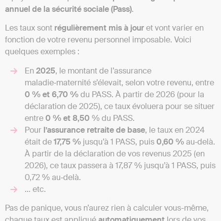
annuel de la sécurité sociale (Pass)
.
Les taux sont
régulièrement mis à jour
et vont varier en
fonction de votre revenu personnel imposable. Voici
quelques exemples :
En
2025
, le montant de l’assurance
maladie‑maternité s’élevait, selon votre revenu, entre
0 % et 6,70 %
du PASS. À partir de 2026 (pour la
déclaration de 2025), ce taux évoluera pour se situer
entre
0 % et 8,50
% du PASS.
Pour
l’assurance retraite de base
, le taux en 2024
était de
17,75 %
jusqu’à 1 PASS, puis
0,60 %
au‑delà.
À partir de la déclaration de vos revenus 2025 (en
2026), ce taux passera à 17,87 % jusqu’à 1 PASS, puis
0,72 % au‑delà.
… etc.
Pas de panique, vous n’aurez rien à calculer vous-même,
chaque taux est appliqué
automatiquement
lors de vos