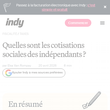
Passez à la facturation électronique avec Indy :
c’est
simple et gratuit
Commencer
FISCALITÉ
/
TAXES
Quelles sont les cotisations
sociales des indépendants ?
par
Elsa Van Rompay
20 avril 2026
8
min
Ajouter Indy à mes sources préférées
En résumé