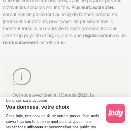
Une fois vos revenus déclarés, vous ne payerez pas vos
cotisations sociales en une fois.
Plusieurs acomptes
seront mis en place tout au long de l’année prochaine
(mensuel par défaut), pour payer en plusieurs fois le
montant total. Si au cours de l’année précédente vous
avez trop payé de charges, alors une
régularisation
ou un
remboursement
est effectué.
Oui vous avez bien lu ! Depuis
2021
, la
Continuer sans accepter
déclaration sociale des indépendants (DSI) est
Vos données, votre choix
supprimée
! La déclaration de vos cotisations
Plateforme de Gestion du Consentement : Person
sociales est intégrée dans votre déclaration de
Chez Indy, nos cookies 🍪 ne sortent pas du four, mais
servent au bon fonctionnement du site, à optimiser
revenus.
l'expérience utilisateur et personnaliser nos publicités.