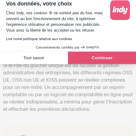
Vos données, votre choix
Enfin, le
système d’application de la TVA
est
Plateforme de Gestion du Consentement : Person
Chez Indy, nos cookies 🍪 ne sortent pas du four, mais
transparent. Le taux de TVA est celui du pays du
servent au bon fonctionnement du site, à optimiser
consommateur pour un achat sans surprise.
l'expérience utilisateur et personnaliser nos publicités.
Axeptio consent
Vous avez la liberté de les accepter ou les refuser.
Lire notre politique relative aux cookies
Consentements certifiés par
Les limites du guichet unique de TVA
Tout savoir
Continuer
Si le rôle du guichet unique est de faciliter la gestion
administrative des entreprises, les différents régimes OSS
UE, OSS non UE et IOSS peuvent se révéler complexes
pour un non-initié. Un accompagnement par un expert-
comptable ou par un logiciel de comptabilité en ligne peut
se révéler indispensable, a minima pour gérer l’inscription
et effectuer les premières déclarations.