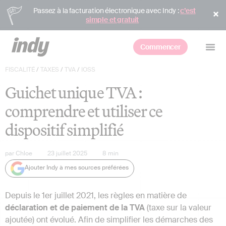
Passez à la facturation électronique avec Indy :
c’est
simple et gratuit
Commencer
FISCALITÉ
/
TAXES
/
TVA
/
IOSS
Guichet unique TVA :
comprendre et utiliser ce
dispositif simplifié
par
Chloe
23 juillet 2025
8
min
Ajouter Indy à mes sources préférées
Depuis le 1er juillet 2021, les règles en matière de
déclaration et de paiement de la TVA
(taxe sur la valeur
ajoutée) ont évolué. Afin de simplifier les démarches des