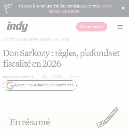
Passez à la facturation électronique avec Indy :
c’est
simple et gratuit
Commencer
LOCATION MEUBLÉE
/
LMNP
/
LOI LMNP
Don Sarkozy : règles, plafonds et
fiscalité en 2026
par
Sandra Grisard
10 juin 2026
13
min
Ajouter Indy à mes sources préférées
En résumé