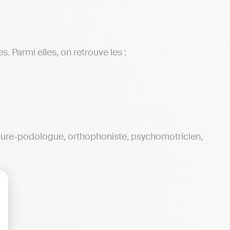
. Parmi elles, on retrouve les :
cure-podologue, orthophoniste, psychomotricien,
lisez vos Options