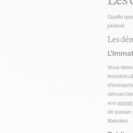
Quelle que
prévoir.
Les dém
L’immat
Vous deve
immatricul
d’entrepris
démarches 
vos
numér
de passer 
libérales.