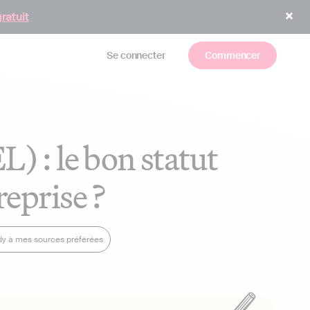
gratuit
Se connecter
Commencer
L) : le bon statut
reprise ?
ndy à mes sources préférées