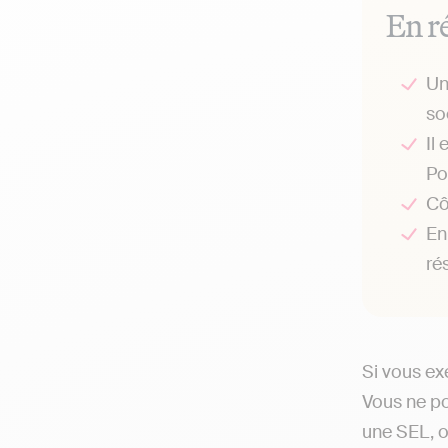
En r
Un
so
Il
Po
Cô
En
rés
Si vous ex
Vous ne p
une SEL, 