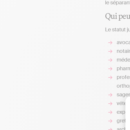
le séparan
Qui peu
Le statut 
avoca
notair
médec
pharm
profe
orthop
sage
vétéri
exper
greff
archi