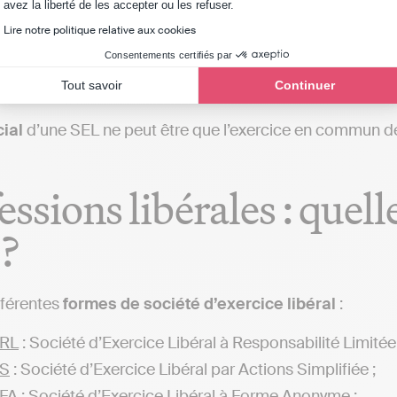
Axeptio consent
avez la liberté de les accepter ou les refuser.
Lire notre politique relative aux cookies
sions réglementées n’ont pas le droit d’ouvrir une en
Consentements certifiés par
 Responsabilité Limitée) ou une SAS (Société par Actions
Tout savoir
Continuer
ns libérales
de profiter de certains avantages de ces so
cial
d’une SEL ne peut être que l’exercice en commun de
essions libérales : quell
 ?
ifférentes
formes de société d’exercice libéral
:
RL
: Société d’Exercice Libéral à Responsabilité Limitée 
S
: Société d’Exercice Libéral par Actions Simplifiée ;
A : Société d’Exercice Libéral à Forme Anonyme ;