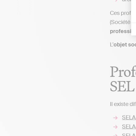
Ces profes
(Société À
professio
L’
objet so
Prof
SEL
Il existe d
SELA
SELA
SELAF