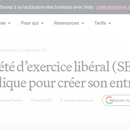
assez à la facturation électronique avec Indy :
c’est simple et 
ise
Pour qui
Ressources
Tarifs
LIBÉRALES
/
COMPTABILITÉ
été d’exercice libéral (SE
dique pour créer son ent
lentine Flehoc
11 mars 2026
8
minutes de lecture
Ajouter I