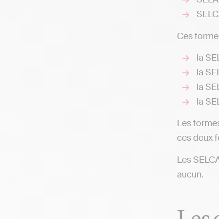
SELCA
Ces formes
la SE
la SE
la SE
la SE
Les formes
ces deux f
Les SELCA
aucun.
Les 