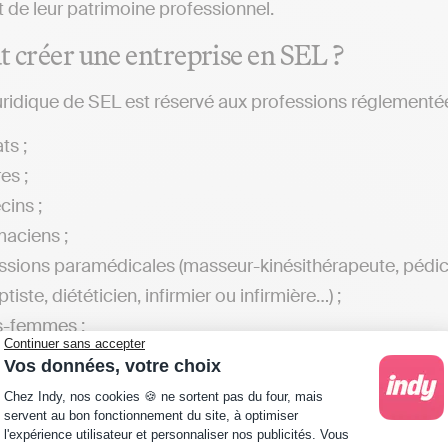
t de leur patrimoine professionnel.
t créer une entreprise en SEL ?
juridique de SEL est réservé aux professions réglementées
ts ;
es ;
ins ;
aciens ;
ssions paramédicales (masseur-kinésithérapeute, pédi
tiste, diététicien, infirmier ou infirmière…) ;
s-femmes ;
Continuer sans accepter
naires ;
Vos données, votre choix
ts-comptables ;
Plateforme de Gestion du Consentement : Personna
Chez Indy, nos cookies 🍪 ne sortent pas du four, mais
iers des tribunaux de commerce ;
servent au bon fonctionnement du site, à optimiser
l'expérience utilisateur et personnaliser nos publicités. Vous
tectes…