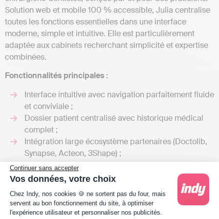
Solution web et mobile 100 % accessible, Julia centralise
toutes les fonctions essentielles dans une interface
moderne, simple et intuitive. Elle est particulièrement
adaptée aux cabinets recherchant simplicité et expertise
combinées.
Fonctionnalités principales :
Interface intuitive avec navigation parfaitement fluide
et conviviale ;
Dossier patient centralisé avec historique médical
complet ;
Intégration large écosystème partenaires (Doctolib,
Synapse, Acteon, 3Shape) ;
Application mobile copilote intelligent Julia App ;
Continuer sans accepter
Gestion avancée des utilisateurs avec droits
Vos données, votre choix
granulaires ;
Plateforme de Gestion du Consentement : Person
Chez Indy, nos cookies 🍪 ne sortent pas du four, mais
Hébergement certifié HDS avec sécurité maximale.
servent au bon fonctionnement du site, à optimiser
l'expérience utilisateur et personnaliser nos publicités.
Prix :
Tarif sur abonnement mensuel. Formation d’un jour