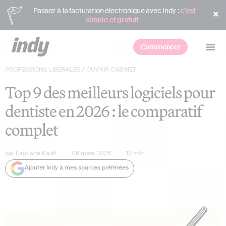
Passez à la facturation électronique avec Indy :
c’est
simple et gratuit
Commencer
PROFESSIONS LIBÉRALES
/
OUVRIR CABINET
Top 9 des meilleurs logiciels pour
dentiste en 2026 : le comparatif
complet
par
Lauriane Kadri
06 mars 2026
13
min
Ajouter Indy à mes sources préférées