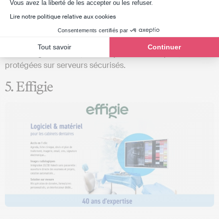
Axeptio consent
Vous avez la liberté de les accepter ou les refuser.
incluse (master class) et accompagnement par des
Lire notre politique relative aux cookies
experts 24h/24.
Consentements certifiés par
Conformité réglementaire :
Hébergement certifié HDS,
Tout savoir
Continuer
100 % réglementaire, mises à jour automatiques, données
protégées sur serveurs sécurisés.
5. Effigie