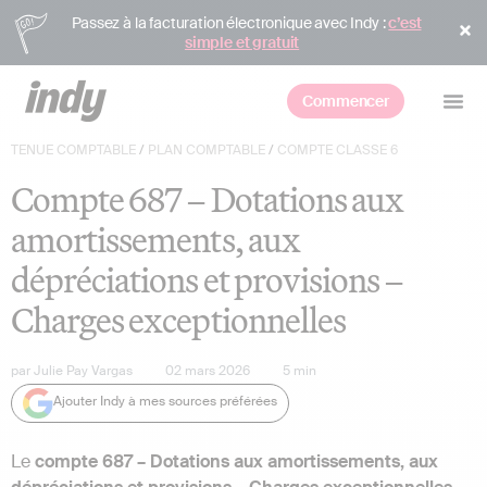
Passez à la facturation électronique avec Indy :
c’est
simple et gratuit
Commencer
TENUE COMPTABLE
/
PLAN COMPTABLE
/
COMPTE CLASSE 6
Compte 687 – Dotations aux
amortissements, aux
dépréciations et provisions –
Charges exceptionnelles
par
Julie Pay Vargas
02 mars 2026
5
min
Ajouter Indy à mes sources préférées
Le
compte 687 – Dotations aux amortissements, aux