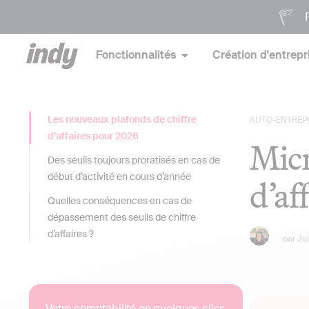
P
Fonctionnalités
Création d'entrepr
Les nouveaux plafonds de chiffre
AUTO-ENTREP
d’affaires pour 2026
Micr
Des seuils toujours proratisés en cas de
début d’activité en cours d’année
d’af
Quelles conséquences en cas de
dépassement des seuils de chiffre
d’affaires ?
par
Ju
Votre comptabilité en quelques clics