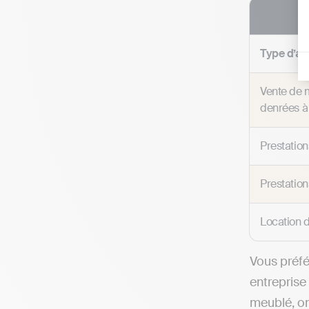
Type d’act
Vente de m
denrées à
Prestatio
Prestatio
Location 
Vous préfé
entreprise
meublé, on