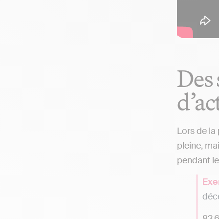
Des 
d’ac
Lors de la
pleine, ma
pendant le
Exe
déce
83 