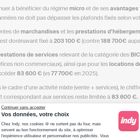
nuer à bénéficier du régime
micro
et de ses
avantages
années ne doit pas dépasser les plafonds fixés selon vot
entes de
marchandises
et les
prestations
d’hébergem
 est dorénavant fixé à
203 100 €
(contre
188 700€
aupa
estations de services
relevant de la catégorie des
BIC
fices non commerciaux), ainsi que pour les
locations 
xcéder
83 600 €
(vs
77 700€
en 2025).
 le cadre d’une activité mixte (vente + services), le chif
art correspondant aux services reste limitée à
83 600 €.
Continuer sans accepter
mple
: Un micro-entrepreneur vend des accessoires de 
Vos données, votre choix
chiffre d’affaires annuel ne doit pas dépasser 203 100 €,
Plateforme de Gestion du Consentement : Personna
Chez Indy, nos cookies 🍪 ne sortent pas du four, mais
asser 83 600 €.
servent au bon fonctionnement du site, à optimiser
l'expérience utilisateur et personnaliser nos publicités. Vous