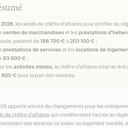
ésumé
n
2026
, les seuils de chiffre d’affaires pour profiter du r
s
ventes de marchandises
et les
prestations d’hébe
assés, passent de
188 700 €
à
203 100 €
;
s
prestations de services
et les
locations de logeme
à
83 600 €
;
ur les
activités
mixtes
, le chiffre d’affaires total ne do
 600 €
pour la part des services.
26 apporte son lot de changements pour les entrepren
s de chiffre d’affaires
qui conditionnent l’accès au régi
fournissiez des services ou louiez un logement meublé, i