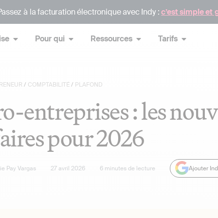
assez à la facturation électronique avec Indy :
c’est simple et 
ise
Pour qui
Ressources
Tarifs
RENEUR
/
COMPTABILITÉ
/
PLAFOND
o-entreprises : les nouv
faires pour 2026
lie Pay Vargas
27 avril 2026
6
minutes de lecture
Ajouter In