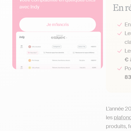
En r
avec Indy
E
Je m'isncris
Le
cl
Le
€
Po
83
L’année 20
les
plafond
produits, 