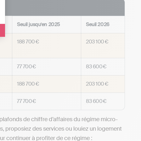
f
Seuil jusqu’en 2025
Seuil 2026
188 700 €
203 100 €
77 700 €
83 600 €
188 700 €
203 100 €
77 700 €
83 600 €
plafonds de chiffre d’affaires du régime micro-
ts, proposiez des services ou louiez un logement
r continuer à profiter de ce régime :