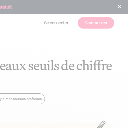
gratuit
Se connecter
Commencer
eaux seuils de chiffre
dy à mes sources préférées