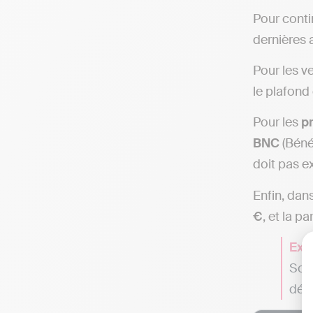
Pour conti
dernières 
Pour les v
le plafond
Pour les
pr
BNC
(Béné
doit pas e
Enfin, dans
€
, et la p
Exe
Son 
dép