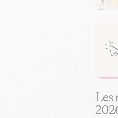
Les 
202