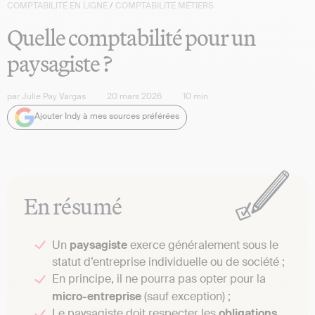
COMPTABILITÉ EN LIGNE
/
COMPTABILITÉ MÉTIERS
Quelle comptabilité pour un
paysagiste ?
par
Julie Pay Vargas
20 mars 2026
10
min
Ajouter Indy à mes sources préférées
En résumé
Un
paysagiste
exerce généralement sous le
statut d’entreprise individuelle ou de société ;
En principe, il ne pourra pas opter pour la
micro-entreprise
(sauf exception) ;
Le paysagiste doit respecter les
obligations