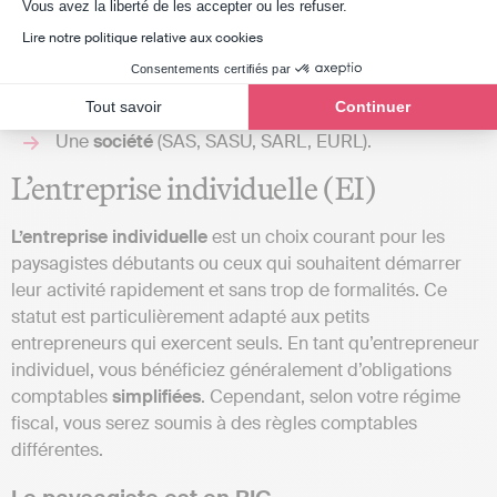
Axeptio consent
Vous avez la liberté de les accepter ou les refuser.
Les obligations comptables du paysagiste dépendent de
Lire notre politique relative aux cookies
son statut juridique. Pour exercer votre activité en tant que
paysagiste, vous pouvez créer :
Consentements certifiés par
Tout savoir
Continuer
Une
entreprise individuelle
(EI) ;
Une
société
(SAS, SASU, SARL, EURL).
L’entreprise individuelle (EI)
L’entreprise
individuelle
est un choix courant pour les
paysagistes débutants ou ceux qui souhaitent démarrer
leur activité rapidement et sans trop de formalités. Ce
statut est particulièrement adapté aux petits
entrepreneurs qui exercent seuls. En tant qu’entrepreneur
individuel, vous bénéficiez généralement d’obligations
comptables
simplifiées
. Cependant, selon votre régime
fiscal, vous serez soumis à des règles comptables
différentes.