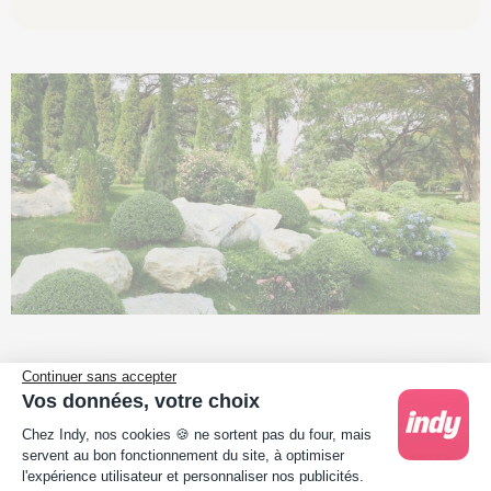
Continuer sans accepter
Les obligations comptables du
Vos données, votre choix
Plateforme de Gestion du Consentement : Person
Chez Indy, nos cookies 🍪 ne sortent pas du four, mais
paysagiste
servent au bon fonctionnement du site, à optimiser
l'expérience utilisateur et personnaliser nos publicités.