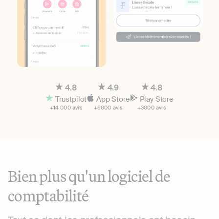
4.8
4.9
4.8
Trustpilot
App Store
Play Store
+14 000 avis
+6000 avis
+3000 avis
Bien plus qu'un logiciel de
comptabilité