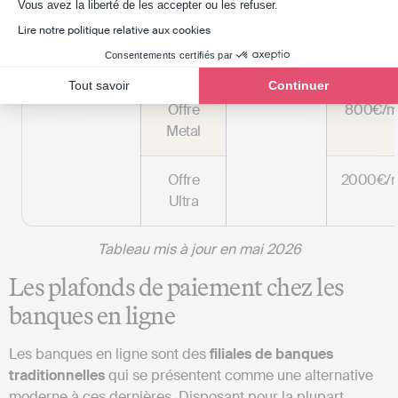
Axeptio consent
Vous avez la liberté de les accepter ou les refuser.
Lire notre politique relative aux cookies
Offre
400€/m
Consentements certifiés par
Premium
Tout savoir
Continuer
Offre
800€/m
Metal
Offre
2000€/m
Ultra
Tableau mis à jour en mai 2026
Les plafonds de paiement chez les
banques en ligne
Les banques en ligne sont des
filiales de banques
traditionnelles
qui se présentent comme une alternative
moderne à ces dernières. Disposant pour la plupart