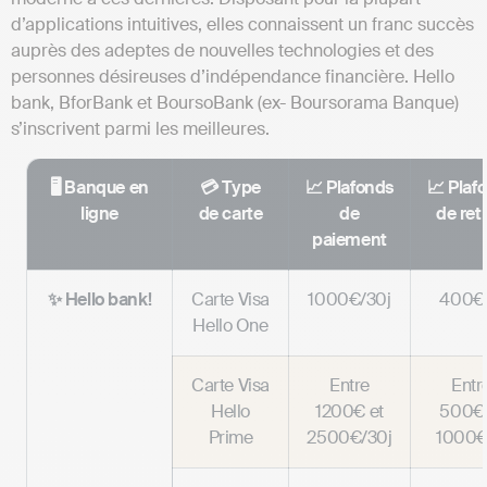
d’applications intuitives, elles connaissent un franc succès
auprès des adeptes de nouvelles technologies et des
personnes désireuses d’indépendance financière. Hello
bank, BforBank et BoursoBank (ex- Boursorama Banque)
s’inscrivent parmi les meilleures.
🖥️ Banque en
💳 Type
📈 Plafonds
📈 Plaf
ligne
de carte
de
de retr
paiement
✨ Hello bank!
Carte Visa
1000€/30j
400€/
Hello One
Carte Visa
Entre
Entr
Hello
1200€ et
500€ 
Prime
2500€/30j
1000€