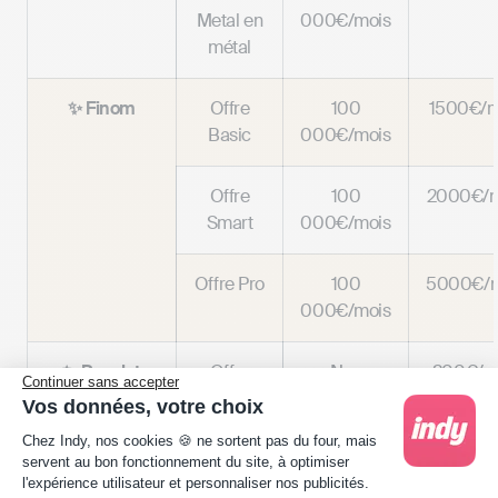
Metal en
000€/mois
métal
✨ Finom
Offre
100
1500€/m
Basic
000€/mois
Offre
100
2000€/m
Smart
000€/mois
Offre Pro
100
5000€/m
000€/mois
✨ Revolut
Offre
Non
200€/m
Continuer sans accepter
Standard
précisé
Vos données, votre choix
Plateforme de Gestion du Consentement : Person
Chez Indy, nos cookies 🍪 ne sortent pas du four, mais
Offre
200€/m
servent au bon fonctionnement du site, à optimiser
Plus
l'expérience utilisateur et personnaliser nos publicités.