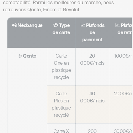
comptabilité. Parmi les meilleures du marché, nous
retrouvons Qonto, Finom et Revolut.
📲 Néobanque
💳 Type
📈 Plafonds
📈 Plafo
de carte
de
de retra
paiement
✨ Qonto
Carte
20
1000€/m
One en
000€/mois
plastique
recyclé
Carte
40
2000€/m
Plus en
000€/mois
plastique
recyclé
Carte X
200
3000€/m