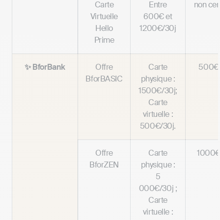
Carte
Entre
non ce
Virtuelle
600€ et
Hello
1200€/30j
Prime
✨ BforBank
Offre
Carte
500€/
BforBASIC
physique :
1500€/30j;
Carte
virtuelle :
500€/30j.
Offre
Carte
1000€
BforZEN
physique :
5
000€/30j ;
Carte
virtuelle :