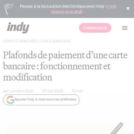
Passez à la facturation électronique avec Indy :
c’est
simple et gratuit
Commencer
COMPTE BANCAIRE
/
CARTE BANCAIRE
Plafonds de paiement d’une carte
bancaire : fonctionnement et
modification
par
Lauriane Kadri
27 mai 2026
10
min
Ajouter Indy à mes sources préférées