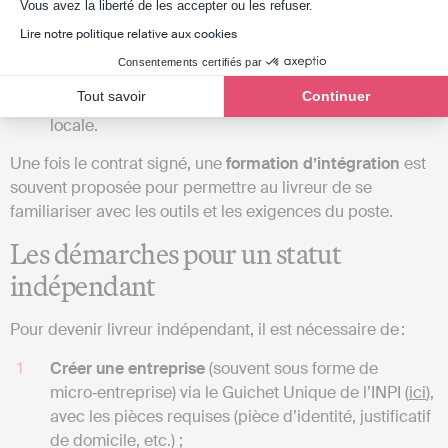
Axeptio consent
Soumettre une
candidature
en ligne sur le site de
Vous avez la liberté de les accepter ou les refuser.
Just Eat ou via les plateformes d’emploi ;
Lire notre politique relative aux cookies
Fournir les documents exigés par l’entreprise
Consentements certifiés par
(identité, moyen de locomotion, disponibilités) ;
Tout savoir
Continuer
Participer à une
sélection ou entretien
avec l’équipe
locale.
Une fois le contrat signé, une
formation d’intégration
est
souvent proposée pour permettre au livreur de se
familiariser avec les outils et les exigences du poste.
Les démarches pour un statut
indépendant
Pour devenir livreur indépendant, il est nécessaire de :
Créer une entreprise
(souvent sous forme de
micro‑entreprise) via le Guichet Unique de l’INPI (
ici
),
avec les pièces requises (pièce d’identité, justificatif
de domicile, etc.) ;