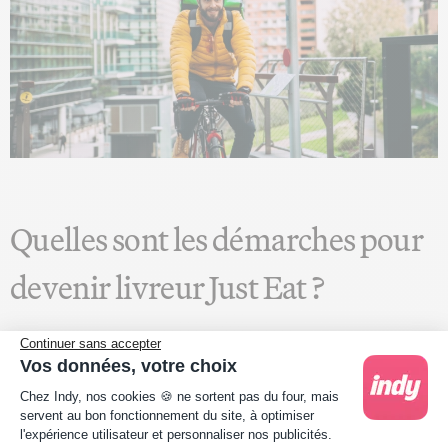
Quelles sont les démarches pour
devenir livreur Just Eat ?
Les démarches en tant que salarié
Continuer sans accepter
Vos données, votre choix
Plateforme de Gestion du Consentement : Person
Pour devenir livreur Just Eat en contrat salarié, il faut
Chez Indy, nos cookies 🍪 ne sortent pas du four, mais
généralement :
servent au bon fonctionnement du site, à optimiser
l'expérience utilisateur et personnaliser nos publicités.