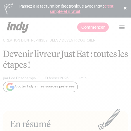
Passez à la facturation électronique avec Indy :
c’est
simple et gratuit
Commencer
CRÉATION D'ENTREPRISE
/
IDÉES
/
DEVENIR COURSIER
Devenir livreur Just Eat : toutes les
étapes !
par
Léa Deschamps
10 février 2026
11
min
Ajouter Indy à mes sources préférées
En résumé