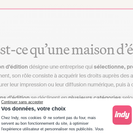
st‑ce qu’une maison d’é
n d’édition
désigne une entreprise qui
sélectionne, p
nt, son rôle consiste à acquérir les droits auprès des a
surer leur impression ou leur diffusion numérique, puis à 
ns d’édition
se déclinent en
plusieurs catégories
selon
Continuer sans accepter
Vos données, votre choix
on classique :
livres papier traditionnels ;
Plateforme de Gestion du Consentement : Personna
Chez Indy, nos cookies 🍪 ne sortent pas du four, mais
on numérique :
e-books et formats numériques exclusi
servent au bon fonctionnement du site, à optimiser
on spécialisée :
jeunesse, bandes dessinées, romans poli
l'expérience utilisateur et personnaliser nos publicités. Vous