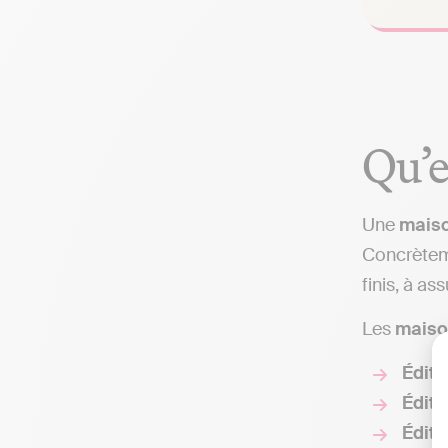
Qu’e
Une
maiso
Concrèteme
finis, à as
Les
maiso
Éditi
Éditi
Éditi