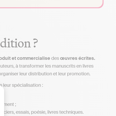
dition ?
roduit et commercialise
des
œuvres écrites.
uteurs, à transformer les manuscrits en livres
organiser leur distribution et leur promotion.
 leur spécialisation :
lisez vos Options
vement ;
ciers, essais, poésie, livres techniques.