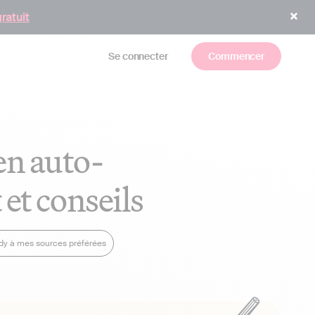
gratuit
Se connecter
Commencer
en auto-
 et conseils
ndy à mes sources préférées