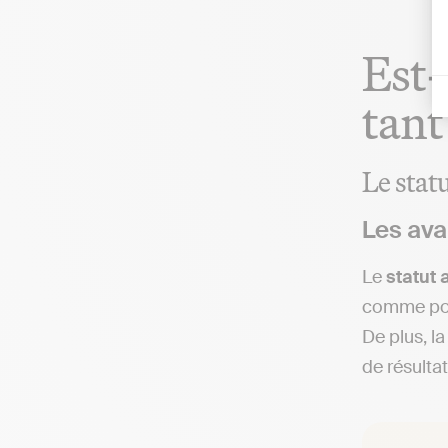
Est‑
tant
Le stat
Les ava
Le
statut
comme p
De plus, l
de résultat