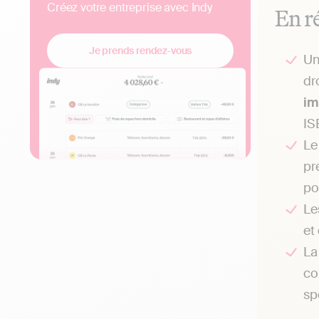
Créez votre entreprise avec Indy
En r
Je prends rendez-vous
U
dr
im
IS
L
pr
po
Le
et
L
co
sp