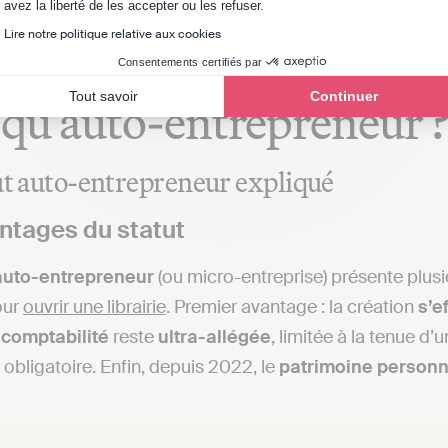
Axeptio consent
avez la liberté de les accepter ou les refuser.
Lire notre politique relative aux cookies
ce possible d’ouvrir un
Consentements certifiés par
Tout savoir
Continuer
 qu’auto‑entrepreneur 
ut auto‑entrepreneur expliqué
ntages du statut
 auto-entrepreneur
(ou micro-entreprise) présente plusie
our
ouvrir une librairie
. Premier avantage : la création
s’e
a
comptabilité
reste
ultra-allégée
, limitée à la tenue d’
 obligatoire. Enfin, depuis 2022, le
patrimoine personn