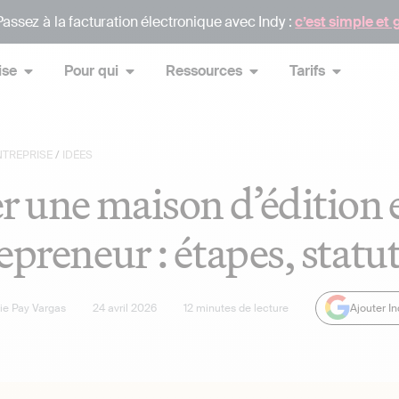
assez à la facturation électronique avec Indy :
c’est simple et 
ise
Pour qui
Ressources
Tarifs
NTREPRISE
/
IDÉES
r une maison d’édition 
epreneur : étapes, statut
lie Pay Vargas
24 avril 2026
12
minutes de lecture
Ajouter I