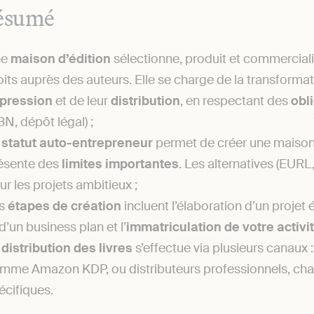
ésumé
ne
maison d’édition
sélectionne, produit et commercial
oits auprès des auteurs. Elle se charge de la transformati
pression
et de leur
distribution
, en respectant des
obl
BN, dépôt légal) ;
e
statut auto-entrepreneur
permet de créer une maison 
ésente des
limites importantes
. Les alternatives (EURL
ur les projets ambitieux ;
s
étapes de création
incluent l’élaboration d’un projet é
 d’un business plan et l’
immatriculation de votre activi
a
distribution des livres
s’effectue via plusieurs canaux :
mme Amazon KDP, ou distributeurs professionnels, ch
écifiques.