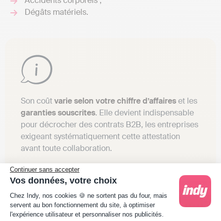
Accidents corporels ;
Dégâts matériels.
Son coût
varie selon votre chiffre d’affaires
et les
garanties souscrites
. Elle devient indispensable
pour décrocher des contrats B2B, les entreprises
exigeant systématiquement cette attestation
avant toute collaboration.
Continuer sans accepter
Vos données, votre choix
Plateforme de Gestion du Consentement : Person
Les autres assurances complémentaires
Chez Indy, nos cookies 🍪 ne sortent pas du four, mais
servent au bon fonctionnement du site, à optimiser
l'expérience utilisateur et personnaliser nos publicités.
D’autres couvertures méritent réflexion
selon votre