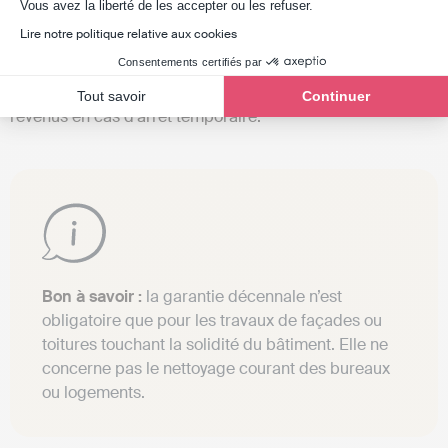
Axeptio consent
Vous avez la liberté de les accepter ou les refuser.
activité : l’
assurance véhicule professionnel
si vous
Lire notre politique relative aux cookies
utilisez votre voiture pour vos déplacements, la
protection
Consentements certifiés par
juridique
en cas de litige avec un client ou fournisseur et
l’
assurance perte d’exploitation
pour maintenir vos
Tout savoir
Continuer
revenus en cas d’arrêt temporaire.
Bon à savoir :
la garantie décennale n’est
obligatoire que pour les travaux de façades ou
toitures touchant la solidité du bâtiment. Elle ne
concerne pas le nettoyage courant des bureaux
ou logements.