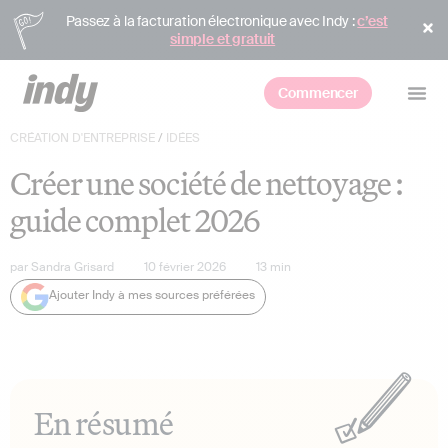
Passez à la facturation électronique avec Indy :
c’est
simple et gratuit
Commencer
CRÉATION D'ENTREPRISE
/
IDÉES
Créer une société de nettoyage :
guide complet 2026
par
Sandra Grisard
10 février 2026
13
min
Ajouter Indy à mes sources préférées
En résumé