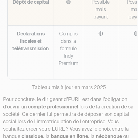
Dépôt de capital
🟢
Possible
Possi
mais
ma
payant
pay
Déclarations
Compris
🔴

fiscales et
dans la
télétransmission
formule
Indy
Premium
Tableau mis à jour en mars 2025
Pour conclure, le dirigeant d’EURL est dans l’obligation
d’ouvrir un
compte
professionnel
lors de la création de sa
société. Ce dernier lui permettra de déposer son capital
social lors de l’immatriculation de l’entreprise. Vous
souhaitez créer votre EURL ? Vous avez le choix entre la
banque
classique
, la
banque en ligne
, la
néobanque
ou