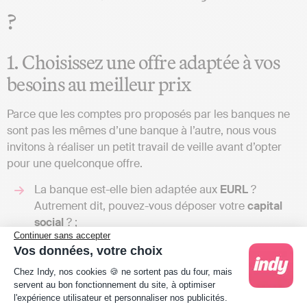
?
1. Choisissez une offre adaptée à vos
besoins au meilleur prix
Parce que les comptes pro proposés par les banques ne
sont pas les mêmes d’une banque à l’autre, nous vous
invitons à réaliser un petit travail de veille avant d’opter
pour une quelconque offre.
La banque est-elle bien adaptée aux
EURL
?
Autrement dit, pouvez-vous déposer votre
capital
social
? ;
Continuer sans accepter
Quels sont les
produits
financiers
proposés ? ;
Vos données, votre choix
La banque propose-t-elle des
services
annexes
? ;
Plateforme de Gestion du Consentement : Person
L’accompagnement
est-il important ? Si oui, optez
Chez Indy, nos cookies 🍪 ne sortent pas du four, mais
servent au bon fonctionnement du site, à optimiser
plutôt pour une banque classique ou à défaut vers
l'expérience utilisateur et personnaliser nos publicités.
une banque avec un service client qualitatif ;