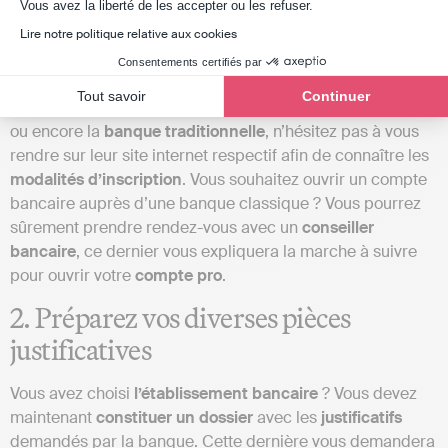
Axeptio consent
Vous avez la liberté de les accepter ou les refuser.
Quels sont les différents
frais
pratiqués
? ;
Lire notre politique relative aux cookies
Êtes-vous
commerçant
? Dans ces cas-là, tournez-
Consentements certifiés par
vous vers un compte pro proposant un TPE.
Tout savoir
Continuer
Que vous optiez pour la
banque
en
ligne
, la
néobanque
ou encore la
banque
traditionnelle
, n’hésitez pas à vous
rendre sur leur site internet respectif afin de connaître les
modalités
d’inscription
. Vous souhaitez ouvrir un compte
bancaire auprès d’une banque classique ? Vous pourrez
sûrement prendre rendez-vous avec un
conseiller
bancaire
, ce dernier vous expliquera la marche à suivre
pour ouvrir votre
compte
pro
.
2. Préparez vos diverses pièces
justificatives
Vous avez choisi
l’établissement
bancaire
? Vous devez
maintenant
constituer
un
dossier
avec les
justificatifs
demandés par la banque. Cette dernière vous demandera