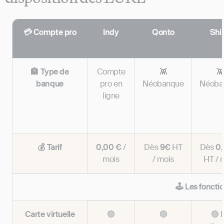
💳 Compte pro
Indy
Qonto
Shi
🏦 Type de
Compte
👾

banque
pro en
Néobanque
Néoba
ligne
💰 Tarif
0,00 €
/
Dès
9€
HT
Dès
0,
mois
/ mois
HT / 
🕹️ Les foncti
Carte virtuelle
🟢
🟢
🟢 