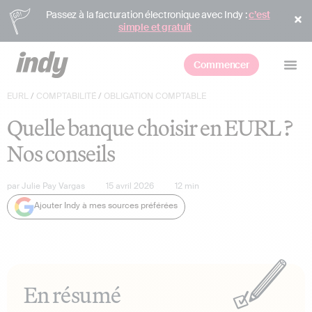
Passez à la facturation électronique avec Indy :
c’est
simple et gratuit
Commencer
EURL
/
COMPTABILITÉ
/
OBLIGATION COMPTABLE
Quelle banque choisir en EURL ?
Nos conseils
par
Julie Pay Vargas
15 avril 2026
12
min
Ajouter Indy à mes sources préférées
En résumé