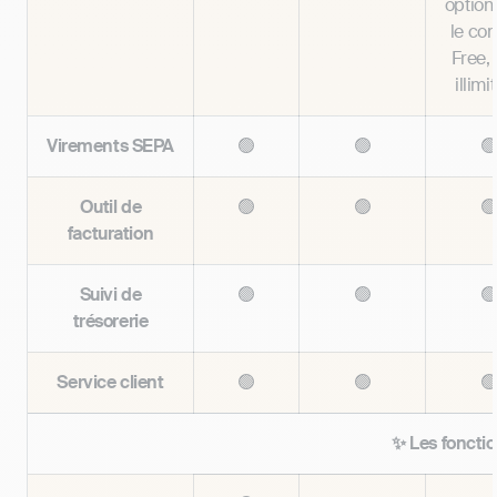
option
le co
Free, 
illimi
Virements SEPA
🟢
🟢

Outil de
🟢
🟢

facturation
Suivi de
🟢
🟢

trésorerie
Service client
🟢
🟢

✨ Les foncti