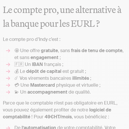
Le compte pro, une alternative à
la banque pour les EURL ?
Le compte pro d’Indy c’est :
🤩 Une offre
gratuite
, sans
frais de tenu de compte
,
et sans
engagement
;
🇫🇷 Un
IBAN
français ;
💰 Le
dépôt
de capital
est gratuit ;
☄️ Vos virements bancaires
illimités
;
💳 Une
Mastercard
physique et virtuelle ;
💫 Un
accompagnement
de qualité.
Parce que le comptable n’est pas obligatoire en EURL,
vous pouvez également profiter de notre
logiciel de
comptabilité
! Pour
49€HT/mois
, vous bénéficiez :
De
l’automatisation
de votre
comptabilité
. Votre