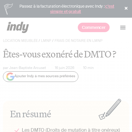
Passez à la facturation électronique avec Indy :
c’est
simple et gratuit
Commencer
LOCATION MEUBLÉE
/
LMNP
/
FRAIS DE NOTAIRE EN LMNP
Êtes-vous exonéré de DMTO ?
par
Jean-Baptiste Arcuset
16 juin 2026
10
min
Ajouter Indy à mes sources préférées
En résumé
Les DMTO (Droits de mutation à titre onéreux)