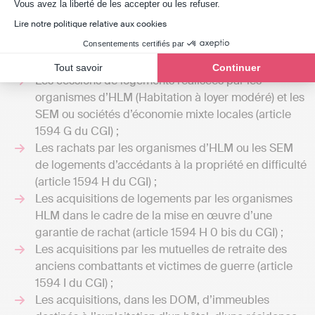
Axeptio consent
départementaux
Vous avez la liberté de les accepter ou les refuser.
Lire notre politique relative aux cookies
Sur délibération du
conseil départemental
, certaines
Consentements certifiés par
opérations peuvent être exonérées de publicité foncière :
Tout savoir
Continuer
Les cessions de logements réalisées par les
organismes d’HLM (Habitation à loyer modéré) et les
SEM ou sociétés d’économie mixte locales (article
1594 G du CGI) ;
Les rachats par les organismes d’HLM ou les SEM
de logements d’accédants à la propriété en difficulté
(article 1594 H du CGI) ;
Les acquisitions de logements par les organismes
HLM dans le cadre de la mise en œuvre d’une
garantie de rachat (article 1594 H 0 bis du CGI) ;
Les acquisitions par les mutuelles de retraite des
anciens combattants et victimes de guerre (article
1594 I du CGI) ;
Les acquisitions, dans les DOM, d’immeubles