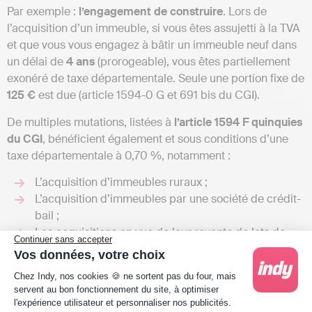
Par exemple :
l’engagement de construire
. Lors de
l’acquisition d’un immeuble, si vous êtes assujetti à la TVA
et que vous vous engagez à bâtir un immeuble neuf dans
un délai de
4 ans
(prorogeable), vous êtes partiellement
exonéré de taxe départementale. Seule une portion fixe de
125 €
est due (article 1594-0 G et 691 bis du CGI).
De multiples mutations, listées à
l’article 1594 F quinquies
du CGI
, bénéficient également et sous conditions d’une
taxe départementale à 0,70 %, notamment :
L’acquisition d’immeubles ruraux ;
L’acquisition d’immeubles par une société de crédit-
bail ;
Les acquisitions en vue de leur revente de lots de
Continuer sans accepter
copropriétés faisant l’objet d’un plan de sauvegarde,
Vos données, votre choix
etc.
Plateforme de Gestion du Consentement : Person
Chez Indy, nos cookies 🍪 ne sortent pas du four, mais
servent au bon fonctionnement du site, à optimiser
Exonérations soumises au vote des conseils
l'expérience utilisateur et personnaliser nos publicités.