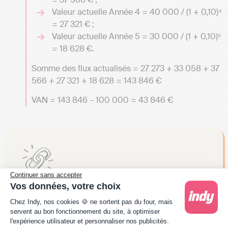
Valeur actuelle Année 4 = 40 000 / (1 + 0,10)⁴
= 27 321 € ;
Valeur actuelle Année 5 = 30 000 / (1 + 0,10)⁵
= 18 628 €.
Somme des flux actualisés = 27 273 + 33 058 + 37
566 + 27 321 + 18 628 = 143 846 €
VAN = 143 846 – 100 000 = 43 846 €
Continuer sans accepter
Vos données, votre choix
Le saviez-vous ?
Le calcul de la VAN est une
Plateforme de Gestion du Consentement : Person
Chez Indy, nos cookies 🍪 ne sortent pas du four, mais
étape clé avant toute décision bien avant de se
servent au bon fonctionnement du site, à optimiser
préoccuper de la
date limite du bilan comptable
l'expérience utilisateur et personnaliser nos publicités.