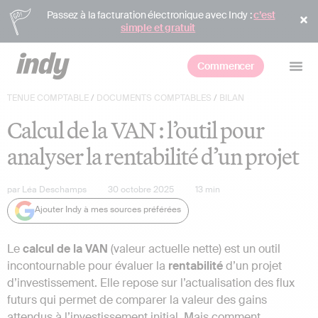
Passez à la facturation électronique avec Indy :
c’est
simple et gratuit
Commencer
TENUE COMPTABLE
/
DOCUMENTS COMPTABLES
/
BILAN
Calcul de la VAN : l’outil pour
analyser la rentabilité d’un projet
par
Léa Deschamps
30 octobre 2025
13
min
Ajouter Indy à mes sources préférées
Le
calcul de la VAN
(valeur actuelle nette) est un outil
incontournable pour évaluer la
rentabilité
d’un projet
d’investissement. Elle repose sur l’actualisation des flux
futurs qui permet de comparer la valeur des gains
attendus à l’investissement initial. Mais comment