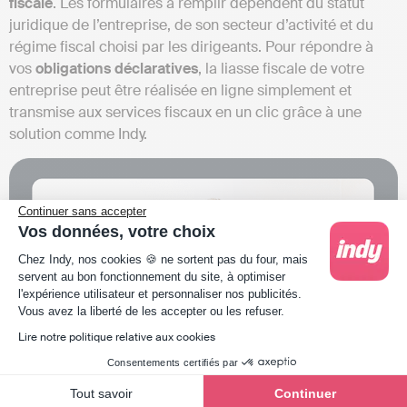
fiscale
. Les formulaires à remplir dépendent du statut
juridique de l’entreprise, de son secteur d’activité et du
régime fiscal choisi par les dirigeants. Pour répondre à
vos
obligations déclaratives
, la liasse fiscale de votre
entreprise peut être réalisée en ligne simplement et
transmise aux services fiscaux en un clic grâce à une
solution comme Indy.
Continuer sans accepter
Vos données, votre choix
Plateforme de Gestion du Consentement : Person
Chez Indy, nos cookies 🍪 ne sortent pas du four, mais
servent au bon fonctionnement du site, à optimiser
l'expérience utilisateur et personnaliser nos publicités.
Axeptio consent
Vous avez la liberté de les accepter ou les refuser.
Lire notre politique relative aux cookies
Consentements certifiés par
Tout savoir
Continuer