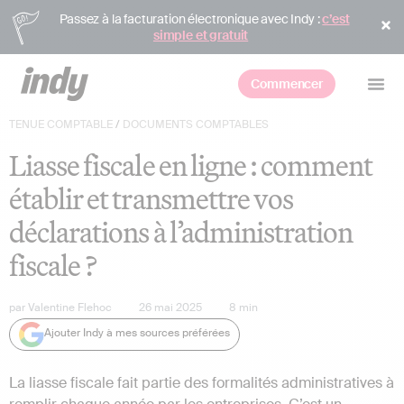
Passez à la facturation électronique avec Indy :
c’est
simple et gratuit
Commencer
TENUE COMPTABLE
/
DOCUMENTS COMPTABLES
Liasse fiscale en ligne : comment
établir et transmettre vos
déclarations à l’administration
fiscale ?
par
Valentine Flehoc
26 mai 2025
8
min
Ajouter Indy à mes sources préférées
La liasse fiscale fait partie des formalités administratives à