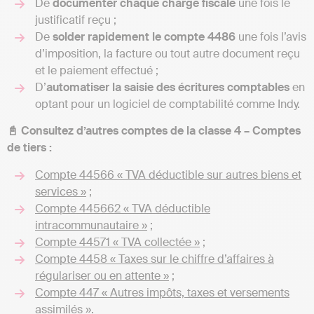
De
documenter chaque charge fiscale
une fois le
justificatif reçu ;
De
solder rapidement le compte 4486
une fois l’avis
d’imposition, la facture ou tout autre document reçu
et le paiement effectué ;
D’
automatiser la saisie des écritures comptables
en
optant pour un logiciel de comptabilité comme Indy.
📓 Consultez d’autres comptes de la classe 4 – Comptes
de tiers :
Compte 44566 « TVA déductible sur autres biens et
services »
;
Compte 445662 « TVA déductible
intracommunautaire »
;
Compte 44571 « TVA collectée »
;
Compte 4458 « Taxes sur le chiffre d’affaires à
régulariser ou en attente »
;
Compte 447 « Autres impôts, taxes et versements
assimilés »
.