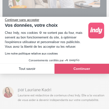
Continuer sans accepter
Vos données, votre choix
Plateforme de Gestion du Consentement : Person
Chez Indy, nos cookies 🍪 ne sortent pas du four, mais
servent au bon fonctionnement du site, à optimiser
l'expérience utilisateur et personnaliser nos publicités.
Axeptio consent
Vous avez la liberté de les accepter ou les refuser.
Lire notre politique relative aux cookies
Consentements certifiés par
Tout savoir
Continuer
par
Lauriane Kadri
Lauriane est rédactrice de contenus chez Indy. Elle a la vocation
de vous aider à devenir indépendants sur votre comptabilité.