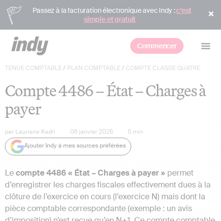
Passez à la facturation électronique avec Indy :
c’est
simple et gratuit
Commencer
TENUE COMPTABLE
/
PLAN COMPTABLE
/
COMPTE CLASSE QUATRE
Compte 4486 – État – Charges à
payer
par
Lauriane Kadri
06 janvier 2026
5
min
Ajouter Indy à mes sources préférées
Le
compte 4486 « État – Charges à payer »
permet
d’enregistrer les charges fiscales effectivement dues à la
clôture de l’exercice en cours (l’exercice N) mais dont la
pièce comptable correspondante (exemple : un avis
d’imposition) n’est reçue qu’en N+1. Ce compte comptable