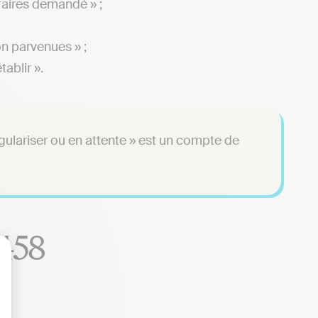
aires demandé » ;
on parvenues » ;
ablir ».
égulariser ou en attente » est un compte de
4458
lisez vos Options
: