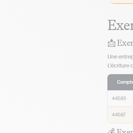
Exem
📩 Exe
Une entre
L’écriture
Compt
44583
44567
💰 Exem