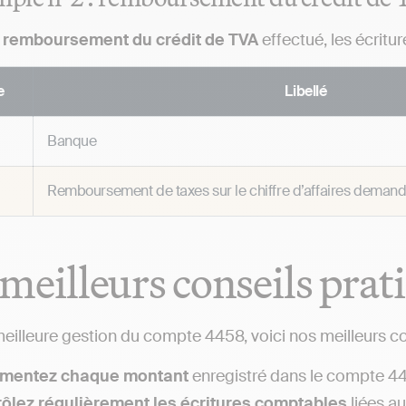
e
remboursement du crédit de TVA
effectué, les écritu
e
Libellé
Banque
Remboursement de taxes sur le chiffre d’affaires deman
meilleurs conseils prat
eilleure gestion du compte 4458, voici nos meilleurs con
mentez chaque montant
enregistré dans le compte 445
ôlez régulièrement les écritures comptables
liées au