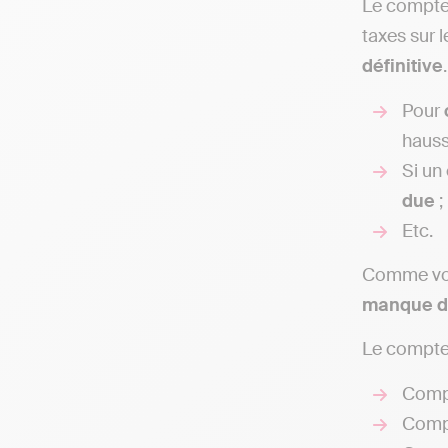
Le compte 
taxes sur l
définitive
Pour
hauss
Si un
due
;
Etc.
Comme vous
manque d
Le compte
Compt
Compt