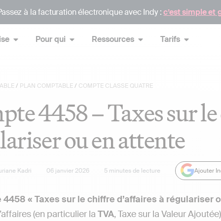
assez à la facturation électronique avec Indy :
c’est simple et 
ise
Pour qui
Ressources
Tarifs
ABLE
/
PLAN COMPTABLE
/
COMPTE CLASSE QUATRE
te 4458 – Taxes sur le c
lariser ou en attente
uriane Kadri
06 janvier 2026
5
minutes de lecture
Ajouter I
4458 « Taxes sur le chiffre d’affaires à régulariser o
’affaires (en particulier la
TVA
, Taxe sur la Valeur Ajouté