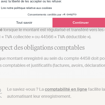
écritures comptables liées au compte 445
Axeptio consent
avez la liberté de les accepter ou les refuser.
Lire notre politique relative aux cookies
 4458 est :
Consentements certifiés par
té
lorsqu’un montant doit être régularisé (par exemple : T
Tout savoir
Continuer
té
lorsque le montant est régularisé et transféré vers 
 « TVA collectée » ou 44566 « TVA déductible »).
espect des obligations comptables
que montant enregistré au sein du compte 4458 doit po
comptables et justificatifs (factures, avoirs, déclaration
Le saviez-vous ? La
comptabilité en ligne
facilite l
automatisant leur enregistrement.