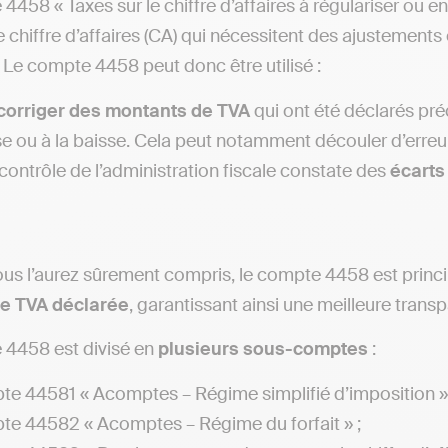
4458 « Taxes sur le chiffre d’affaires à régulariser ou en
e chiffre d’affaires (CA) qui nécessitent des ajustements
. Le compte 4458 peut donc être utilisé :
corriger des montants de TVA
qui ont été déclarés pré
e ou à la baisse. Cela peut notamment découler d’erreur
 contrôle de l’administration fiscale constate des
écarts 
 l’aurez sûrement compris, le compte 4458 est princi
e TVA déclarée
, garantissant ainsi une meilleure trans
 4458 est divisé en
plusieurs sous-comptes
:
e 44581 « Acomptes – Régime simplifié d’imposition » 
e 44582 « Acomptes – Régime du forfait » ;