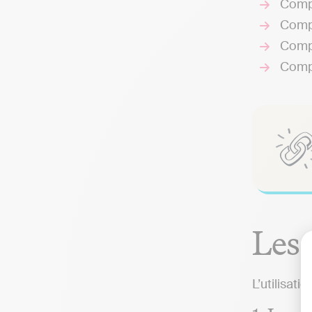
Compt
Compt
Compt
Compt
Les 
L’utilisat