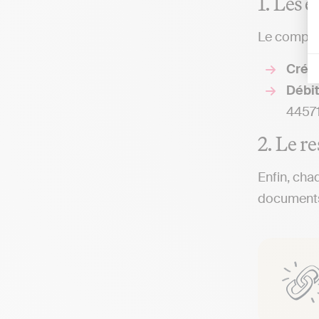
1. Les 
Le compte
Crédi
Débi
44571
2. Le r
Enfin, cha
documents 