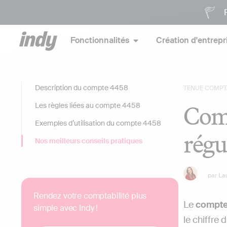
P
Fonctionnalités
Création d'entrepr
Description du compte 4458
TENUE COMPT
Comp
Les règles liées au compte 4458
Exemples d’utilisation du compte 4458
régu
Nos meilleurs conseils pratiques
par
La
Rendez votre comptabilité plus
Le
compte 
simple avec Indy !
le chiffre d