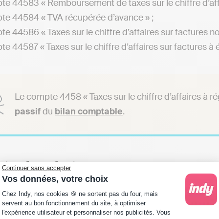
e 44583 « Remboursement de taxes sur le chiffre d’aff
e 44584 « TVA récupérée d’avance » ;
e 44586 « Taxes sur le chiffre d’affaires sur factures n
e 44587 « Taxes sur le chiffre d’affaires sur factures à ét
Le compte 4458 « Taxes sur le chiffre d’affaires à r
passif
du
bilan comptable
.
règles liées au compte 
Continuer sans accepter
Vos données, votre choix
Plateforme de Gestion du Consentement : Personna
Chez Indy, nos cookies 🍪 ne sortent pas du four, mais
ion du compte 4458 est soumise à des règles spécifiques 
servent au bon fonctionnement du site, à optimiser
l'expérience utilisateur et personnaliser nos publicités. Vous