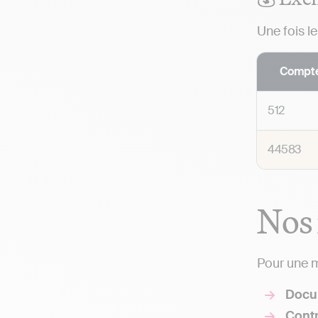
Une fois l
Compt
512
44583
Nos 
Pour une m
Docu
Contr