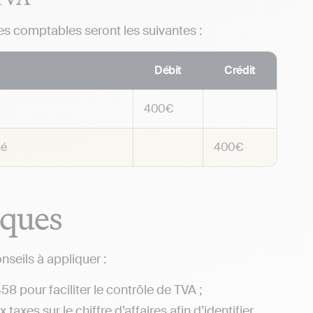
res comptables seront les suivantes :
Débit
Crédit
400€
dé
400€
iques
seils à appliquer :
8 pour faciliter le contrôle de TVA ;
x taxes sur le chiffre d’affaires afin d’identifier